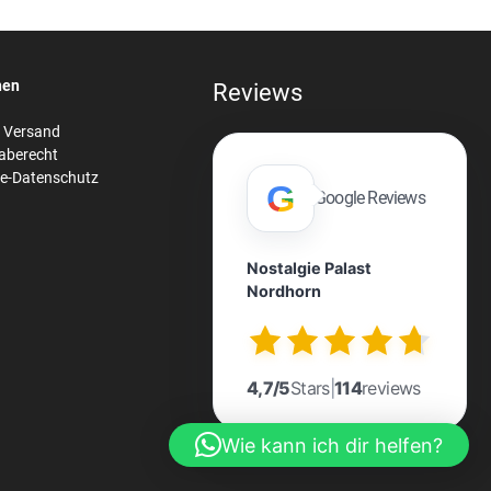
nen
Reviews
& Versand
aberecht
re-Datenschutz
G
Google Reviews
Nostalgie Palast
Nordhorn
n
4,7/5
Stars
|
114
reviews
Wie kann ich dir helfen?