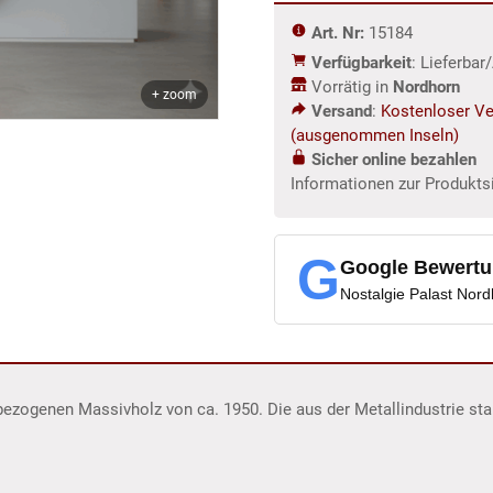
m
Art. Nr:
15184
Menge
Verfügbarkeit
: Lieferba
Vorrätig in
Nordhorn
+ zoom
Versand
:
Kostenloser Ve
(ausgenommen Inseln)
Sicher online bezahlen
Informationen zur Produkts
G
Google Bewert
Nostalgie Palast Nor
bezogenen Massivholz von ca. 1950. Die aus der Metallindustrie s