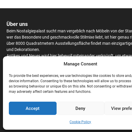
Über uns
Beim Nostalgiepalast sucht man vergeblich nach Möbeln von der Sta
wer das Besondere und geschmackvolle Stilmixe liebt, ist hier genau r
über 8000 Quadratmetern Ausstellungsfläche findet man einzigartig
und Dekorationen.
Antikes
und Neues wird hier liebevoll miteinander verknüpft, um etwa
Einzigartiges zu kreieren.
Schränke
und
Tische
werden aus massiv Eic
Manage Consent
Mango
– oder Teakholz angeboten, hochwertiges Furnier findet man 
antiken Stücken.
To provide the best experiences, we use technologies like cookies to store and
Neben
Couchgarnituren
,
Stühlen
,
Raritäten
und ausgefallenen
device information. Consenting to these technologies will allow us to process
as browsing behaviour or unique IDs on this site. Not consenting or withdraw
Gartendekorationen wird auch noch eine gigantische Auswahl an
Bar
may adversely affect certain features and functions.
Theken
angeboten. Hochwertige
Stehtische
und
Barhocker
, ausgefal
Lampen und exklusive
Wandverkleidungen
sind nicht nur für die geh
Gastronomie
, sondern auch für den privaten Gebrauch, perfekt geeig
Accept
Deny
View pref
Abgerundet wird das Sortiment mit exklusiven
Ladeneinrichtungen
di
Massivholz hergestellt werden.
Cookie Policy