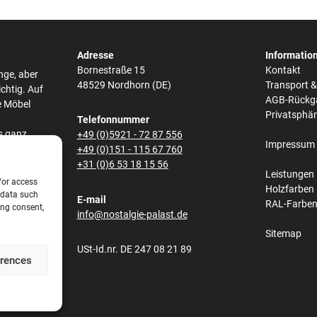
Adresse
Informatio
Bornestraße 15
Kontakt
nge, aber
48529 Nordhorn (DE)
Transport 
ichtig. Auf
AGB-Rückg
e Möbel
Privatsphä
Telefonnummer
s ganz
+49 (0)5921 - 72 87 556
Impressum
he,
+49 (0)151 - 115 67 760
bei den
+31 (0)6 53 18 15 56
Leistungen
/or access
Holzfarben
 data such
E-mail
RAL-Farbe
ing consent,
s und
info@nostalgie-palast.de
lene
Sitemap
obene
USt-Id.nr. DE 247 08 21 89
net.
erences
e aus