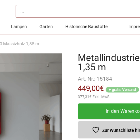
Products
search
Lampen
Garten
Historische Baustoffe
Impre
0 Massivholz 1,35 m
Metallindustri
1,35 m
Art. Nr.:
15184
449,00
€
+ gratis Versand
377,31
€
Exkl. MwSt.
Metallindustrie
In den Warenko
Gussform
1850
Massivholz
Zur Wunschliste h
1,35