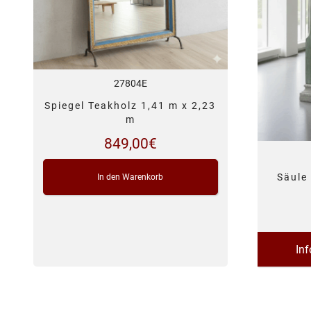
27804E
Spiegel Teakholz 1,41 m x 2,23
m
849,00
€
Säule
In den Warenkorb
In