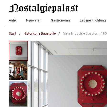
Zum
Inhalt
springen
Antik
Neuwaren
Gastronomie
Ladeneinrichtung
Start
/
Historische Baustoffe
/
Metallindustrie Gussform 185