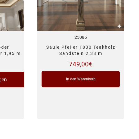
25086
oder
Säule Pfeiler 1830 Teakholz
r 1,95 m
Sandstein 2,38 m
749,00
€
gen
In den Warenkorb