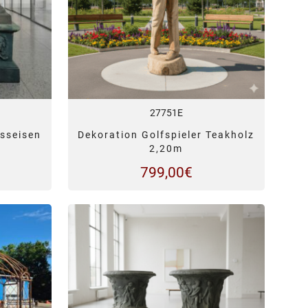
27751E
usseisen
Dekoration Golfspieler Teakholz
2,20m
799,00
€