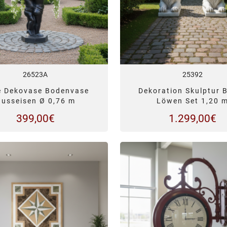
26523A
25392
e Dekovase Bodenvase
Dekoration Skulptur 
usseisen Ø 0,76 m
Löwen Set 1,20 
399,00
€
1.299,00
€