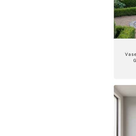
Vas
G