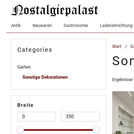
Zum
Inhalt
springen
Antik
Neuwaren
Gastronomie
Ladeneinrichtung
Start
/
G
Categories
Son
Garten
Sonstige Dekorationen
Ergebnisse 
Breite