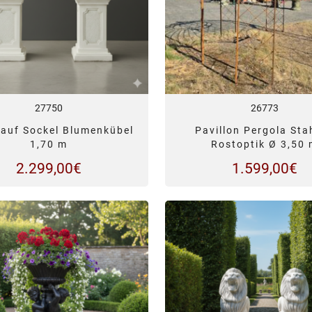
27750
26773
auf Sockel Blumenkübel
Pavillon Pergola Stah
1,70 m
Rostoptik Ø 3,50
2.299,00
€
1.599,00
€