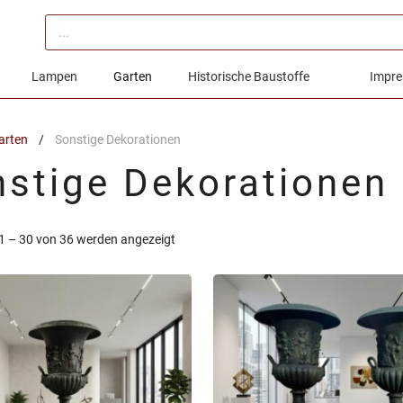
Products
search
Lampen
Garten
Historische Baustoffe
Impre
arten
/
Sonstige Dekorationen
stige Dekorationen
Nach
1 – 30 von 36 werden angezeigt
Aktualität
sortiert