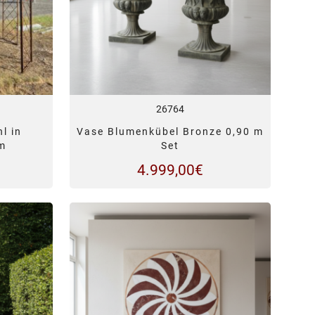
26764
l in
Vase Blumenkübel Bronze 0,90 m
 m
Set
4.999,00
€