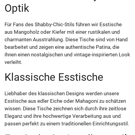
Optik
Für Fans des Shabby-Chic-Stils führen wir Esstische
aus Mangoholz oder Kiefer mit einer rustikalen und
charmanten Ausstrahlung. Diese Tische sind von Hand
bearbeitet und zeigen eine authentische Patina, die
ihnen einen nostalgischen und vintage-inspirierten Look
verleiht.
Klassische Esstische
Liebhaber des klassischen Designs werden unsere
Esstische aus edler Eiche oder Mahagoni zu schätzen
wissen. Diese Tische zeichnen sich durch ihre zeitlose
Eleganz und ihre hochwertige Verarbeitung aus und
passen perfekt zu einem traditionellen Einrichtungsstil.