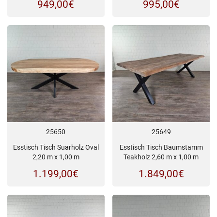
949,00
€
995,00
€
25650
25649
Esstisch Tisch Suarholz Oval
Esstisch Tisch Baumstamm
2,20 m x 1,00 m
Teakholz 2,60 m x 1,00 m
1.199,00
€
1.849,00
€