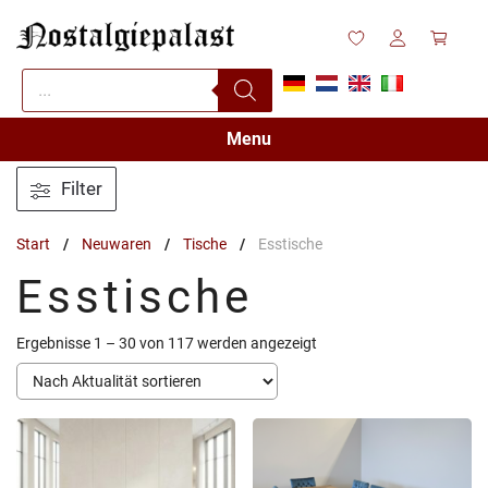
Zum
Inhalt
springen
Products
search
Menu
Filter
Start
/
Neuwaren
/
Tische
/
Esstische
Esstische
Nach
Ergebnisse 1 – 30 von 117 werden angezeigt
Aktualität
sortiert