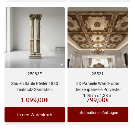
25083E
25521
Säulen Säule Pfeiler 1830
3D Paneele Wand- oder
Teakholz Sandstein
Deckenpaneele Polyester
1,95 m x 1,38 m
1.099,00
€
799,00
€
Informationen Anfragen
In den Warenkorb