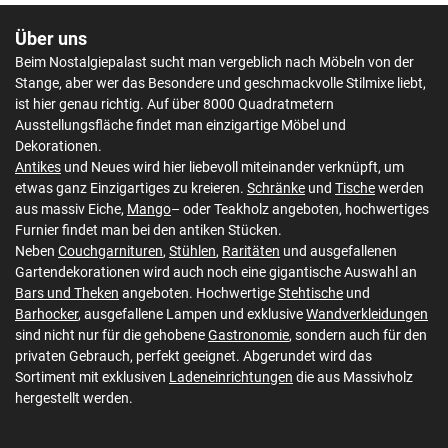
Über uns
Beim Nostalgiepalast sucht man vergeblich nach Möbeln von der
Stange, aber wer das Besondere und geschmackvolle Stilmixe liebt,
ist hier genau richtig. Auf über 8000 Quadratmetern
Ausstellungsfläche findet man einzigartige Möbel und
Dekorationen.
Antikes
und Neues wird hier liebevoll miteinander verknüpft, um
etwas ganz Einzigartiges zu kreieren.
Schränke
und
Tische
werden
aus massiv Eiche,
Mango
– oder Teakholz angeboten, hochwertiges
Furnier findet man bei den antiken Stücken.
Neben
Couchgarnituren
,
Stühlen
,
Raritäten
und ausgefallenen
Gartendekorationen wird auch noch eine gigantische Auswahl an
Bars und Theken
angeboten. Hochwertige
Stehtische
und
Barhocker
, ausgefallene Lampen und exklusive
Wandverkleidungen
sind nicht nur für die gehobene
Gastronomie
, sondern auch für den
privaten Gebrauch, perfekt geeignet. Abgerundet wird das
Sortiment mit exklusiven
Ladeneinrichtungen
die aus Massivholz
hergestellt werden.