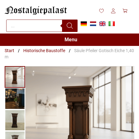
Zum
Inhalt
springen
Products
search
Menu
Start
/
Historische Baustoffe
/
Säule Pfeiler Gotisch Eiche 1,40
m