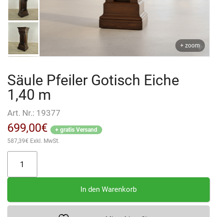
+ zoom
Säule Pfeiler Gotisch Eiche
1,40 m
Art. Nr.:
19377
699,00
€
+ gratis Versand
587,39
€
Exkl. MwSt.
Säule
Pfeiler
Gotisch
In den Warenkorb
Eiche
1,40
m