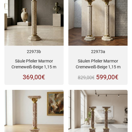
22973b
22973a
Säule Pfeiler Marmor
Säulen Pfeiler Marmor
Cremeweiß-Beige 1,15 m
Cremeweiß-Beige 1,15 m
Ursprünglich
Aktue
369,00
€
599,00
€
829,00
€
Preis
Preis
war:
ist:
829,00€
599,