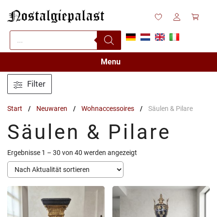
Zum
Inhalt
springen
Products
search
Menu
Filter
Start
/
Neuwaren
/
Wohnaccessoires
/
Säulen & Pilare
Säulen & Pilare
Nach
Ergebnisse 1 – 30 von 40 werden angezeigt
Aktualität
sortiert