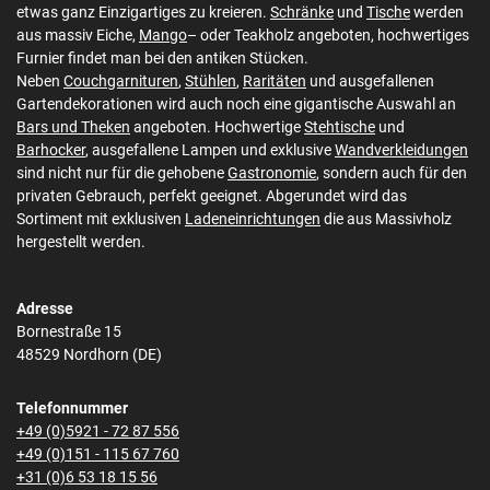
etwas ganz Einzigartiges zu kreieren.
Schränke
und
Tische
werden
aus massiv Eiche,
Mango
– oder Teakholz angeboten, hochwertiges
Furnier findet man bei den antiken Stücken.
Neben
Couchgarnituren
,
Stühlen
,
Raritäten
und ausgefallenen
Gartendekorationen wird auch noch eine gigantische Auswahl an
Bars und Theken
angeboten. Hochwertige
Stehtische
und
Barhocker
, ausgefallene Lampen und exklusive
Wandverkleidungen
sind nicht nur für die gehobene
Gastronomie
, sondern auch für den
privaten Gebrauch, perfekt geeignet. Abgerundet wird das
Sortiment mit exklusiven
Ladeneinrichtungen
die aus Massivholz
hergestellt werden.
Adresse
Bornestraße 15
48529 Nordhorn (DE)
Telefonnummer
+49 (0)5921 - 72 87 556
+49 (0)151 - 115 67 760
+31 (0)6 53 18 15 56