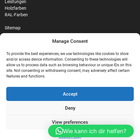
Leistungen
Holzfarben
RAL-Farben
Sitemap
Manage Consent
Reviews
To provide the best experiences, we use technologies like cookies to store
and/or access device information. Consenting to these technologies will
allow us to process data such as browsing behaviour or unique IDs on this
site. Not consenting or withdrawing consent, may adversely affect certain
G
features and functions.
Google Reviews
Accept
Nostalgie Palast Nordhorn
Deny
View preferences
4,7/5
Stars
|
114
reviews
Wie kann ich dir helfen?
Cookie Policy