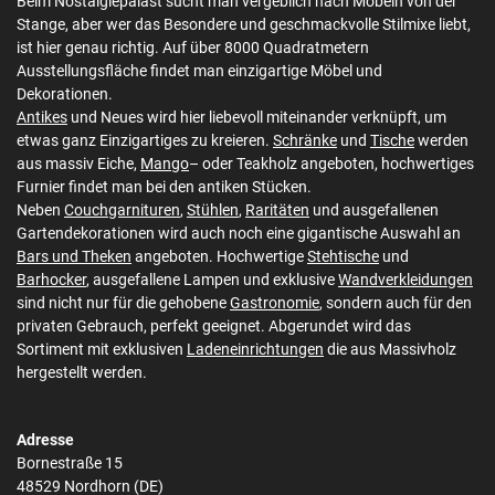
Beim Nostalgiepalast sucht man vergeblich nach Möbeln von der
Stange, aber wer das Besondere und geschmackvolle Stilmixe liebt,
ist hier genau richtig. Auf über 8000 Quadratmetern
Ausstellungsfläche findet man einzigartige Möbel und
Dekorationen.
Antikes
und Neues wird hier liebevoll miteinander verknüpft, um
etwas ganz Einzigartiges zu kreieren.
Schränke
und
Tische
werden
aus massiv Eiche,
Mango
– oder Teakholz angeboten, hochwertiges
Furnier findet man bei den antiken Stücken.
Neben
Couchgarnituren
,
Stühlen
,
Raritäten
und ausgefallenen
Gartendekorationen wird auch noch eine gigantische Auswahl an
Bars und Theken
angeboten. Hochwertige
Stehtische
und
Barhocker
, ausgefallene Lampen und exklusive
Wandverkleidungen
sind nicht nur für die gehobene
Gastronomie
, sondern auch für den
privaten Gebrauch, perfekt geeignet. Abgerundet wird das
Sortiment mit exklusiven
Ladeneinrichtungen
die aus Massivholz
hergestellt werden.
Adresse
Bornestraße 15
48529 Nordhorn (DE)