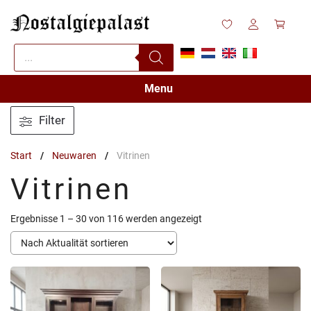
Zum
Inhalt
springen
Products
search
Menu
Filter
Start
/
Neuwaren
/
Vitrinen
Vitrinen
Nach
Ergebnisse 1 – 30 von 116 werden angezeigt
Aktualität
sortiert