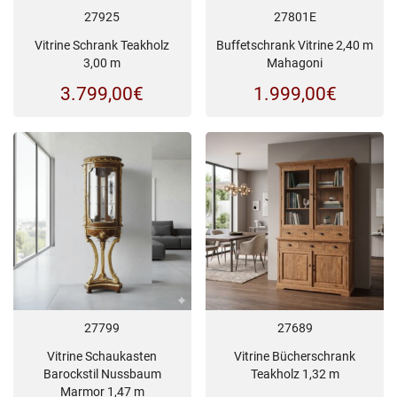
27925
27801E
Vitrine Schrank Teakholz
Buffetschrank Vitrine 2,40 m
3,00 m
Mahagoni
3.799,00
€
1.999,00
€
27799
27689
Vitrine Schaukasten
Vitrine Bücherschrank
Barockstil Nussbaum
Teakholz 1,32 m
Marmor 1,47 m