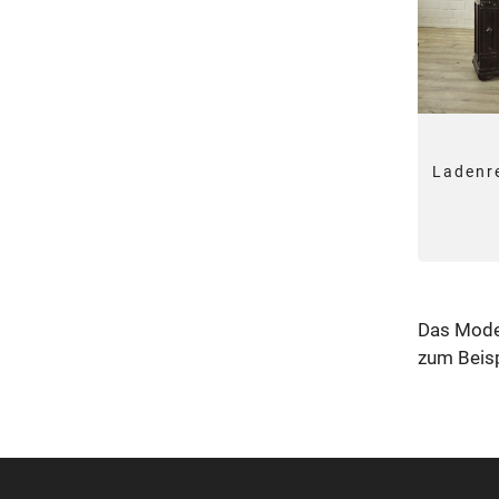
Ladenr
Das Model
zum Beisp