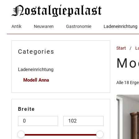
Zum
Inhalt
springen
Antik
Neuwaren
Gastronomie
Ladeneinrichtung
Start
/
L
Categories
Mo
Ladeneinrichtung
Modell Anna
Alle 18 Erg
Breite