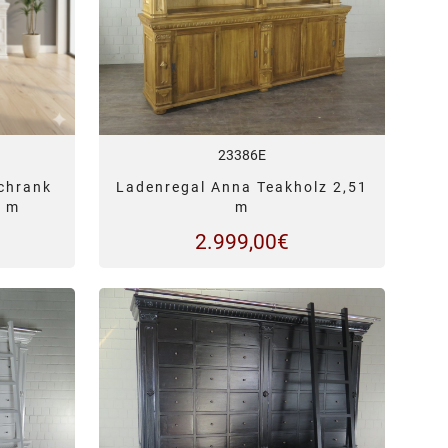
23386E
chrank
Ladenregal Anna Teakholz 2,51
0 m
m
2.999,00
€