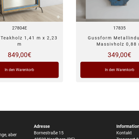
27804E
17835
 Teakholz 1,41 m x 2,23
Gussform Metallindu
m
Massivholz 0,88
849,00
€
349,00
€
In den Warenkorb
In den Warenkorb
Adresse
Informatio
Bornestraße 15
Kontakt
nge, aber