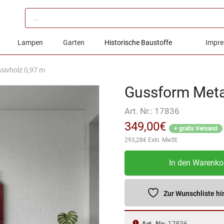
Products
search
Lampen
Garten
Historische Baustoffe
Impre
sivholz 0,97 m
Gussform Metal
Art. Nr.:
17836
349,00
€
+ gratis Versand
293,28
€
Exkl. MwSt.
Gussform
In den Warenko
Metallindustrie
Massivholz
0,97
Zur Wunschliste h
m
Menge
Art. Nr:
17836