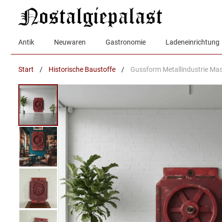
Zum
Inhalt
springen
Antik
Neuwaren
Gastronomie
Ladeneinrichtung
Start
/
Historische Baustoffe
/
Gussform Metallindustrie Mas