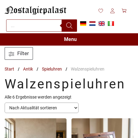
Zum
Inhalt
springen
Products
search
Menu
Filter
Start
/
Antik
/
Spieluhren
/
Walzenspieluhren
Walzenspieluhren
Nach
Alle 6 Ergebnisse werden angezeigt
Aktualität
sortiert