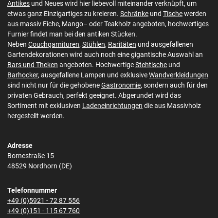
Antikes
und Neues wird hier liebevoll miteinander verknüpft, um
etwas ganz Einzigartiges zu kreieren.
Schränke
und
Tische
werden
aus massiv Eiche,
Mango
– oder Teakholz angeboten, hochwertiges
Furnier findet man bei den antiken Stücken.
Neben
Couchgarnituren
,
Stühlen
,
Raritäten
und ausgefallenen
Gartendekorationen wird auch noch eine gigantische Auswahl an
Bars und Theken
angeboten. Hochwertige
Stehtische
und
Barhocker
, ausgefallene Lampen und exklusive
Wandverkleidungen
sind nicht nur für die gehobene
Gastronomie
, sondern auch für den
privaten Gebrauch, perfekt geeignet. Abgerundet wird das
Sortiment mit exklusiven
Ladeneinrichtungen
die aus Massivholz
hergestellt werden.
Adresse
Bornestraße 15
48529 Nordhorn (DE)
Telefonnummer
+49 (0)5921 - 72 87 556
+49 (0)151 - 115 67 760