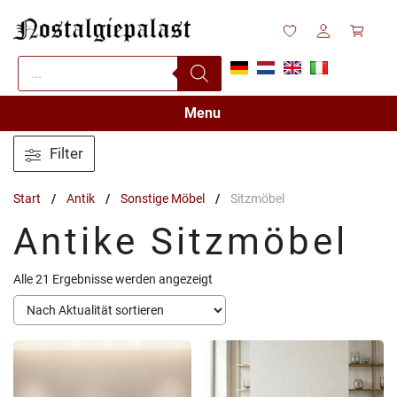
Zum
Inhalt
springen
Products
search
Menu
Filter
Start
/
Antik
/
Sonstige Möbel
/
Sitzmöbel
Antike Sitzmöbel
Nach
Alle 21 Ergebnisse werden angezeigt
Aktualität
sortiert