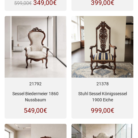
Ursprünglicher
Aktueller
349,00
€
399,00
€
599,00
€
Preis
Preis
war:
ist:
599,00€
349,00€.
21792
21378
Sessel Biedermeier 1860
Stuhl Sessel Königssessel
Nussbaum
1900 Eiche
549,00
€
999,00
€