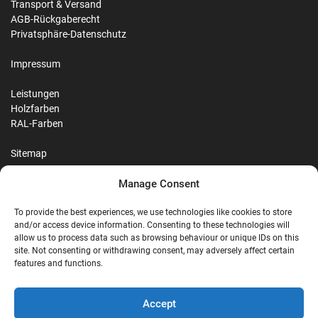
Transport & Versand
AGB-Rückgaberecht
Privatsphäre-Datenschutz
Impressum
Leistungen
Holzfarben
RAL-Farben
Sitemap
Manage Consent
Reviews
To provide the best experiences, we use technologies like cookies to store
and/or access device information. Consenting to these technologies will
allow us to process data such as browsing behaviour or unique IDs on this
site. Not consenting or withdrawing consent, may adversely affect certain
G
features and functions.
Google Reviews
Accept
Nostalgie Palast Nordhorn