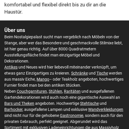
komfortabel und flexibel direkt bis zu dir an die
Haustür.
Über uns
Beim Nostalgiepalast sucht man vergeblich nach Möbeln von der
Stange, aber wer das Besondere und geschmackvolle Stilmixe liebt,
ist hier genau richtig. Auf über 8000 Quadratmetern
Ausstellungsfläche findet man einzigartige Möbel und
Dekorationen.
Antikes
und Neues wird hier liebevoll miteinander verknüpft, um
etwas ganz Einzigartiges zu kreieren.
Schränke
und
Tische
werden
aus massiv Eiche,
Mango
– oder Teakholz angeboten, hochwertiges
Furnier findet man bei den antiken Stücken.
Neben
Couchgarnituren
,
Stühlen
,
Raritäten
und ausgefallenen
Gartendekorationen wird auch noch eine gigantische Auswahl an
Bars und Theken
angeboten. Hochwertige
Stehtische
und
Barhocker
, ausgefallene Lampen und exklusive
Wandverkleidungen
sind nicht nur für die gehobene
Gastronomie
, sondern auch für den
privaten Gebrauch, perfekt geeignet. Abgerundet wird das
Sortiment mit exklusiven
Ladeneinrichtungen
die aus Massivholz