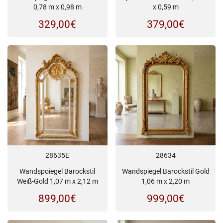
0,78 m x 0,98 m
x 0,59 m
329,00
€
379,00
€
28635E
28634
Wandspoiegel Barockstil
Wandspiegel Barockstil Gold
Weiß-Gold 1,07 m x 2,12 m
1,06 m x 2,20 m
899,00
€
999,00
€