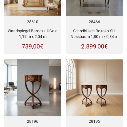
28610
28466
Wandspiegel Barockstil Gold
Schreibtisch Rokoko-Stil
1,17 m x 2,04 m
Nussbaum 1,80 m x 0,84 m
739,00
€
2.899,00
€
28196
28195