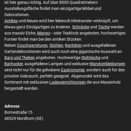
ist hier genau richtig. Auf über 8000 Quadratmetern
Ausstellungsfläche findet man einzigartige Möbel und
Dekorationen.
Antikes
und Neues wird hier liebevoll miteinander verknüpft, um
etwas ganz Einzigartiges zu kreieren.
Schränke
und
Tische
werden
aus massiv Eiche,
Mango
– oder Teakholz angeboten, hochwertiges
Furnier findet man bei den antiken Stücken.
Neben
Couchgarnituren
,
Stühlen
,
Raritäten
und ausgefallenen
Gartendekorationen wird auch noch eine gigantische Auswahl an
Bars und Theken
angeboten. Hochwertige
Stehtische
und
Barhocker
, ausgefallene Lampen und exklusive
Wandverkleidungen
sind nicht nur für die gehobene
Gastronomie
, sondern auch für den
privaten Gebrauch, perfekt geeignet. Abgerundet wird das
Sortiment mit exklusiven
Ladeneinrichtungen
die aus Massivholz
hergestellt werden.
Adresse
Bornestraße 15
48529 Nordhorn (DE)