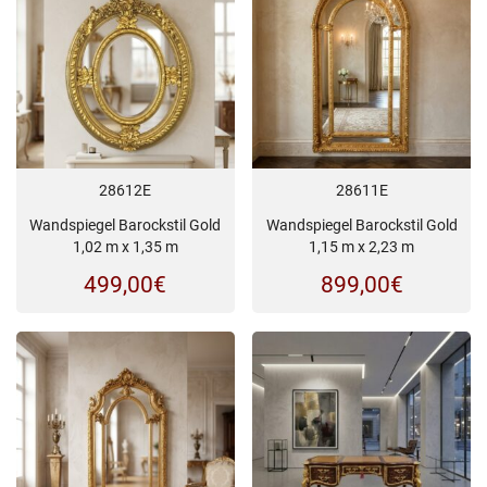
28612E
28611E
Wandspiegel Barockstil Gold
Wandspiegel Barockstil Gold
1,02 m x 1,35 m
1,15 m x 2,23 m
499,00
€
899,00
€