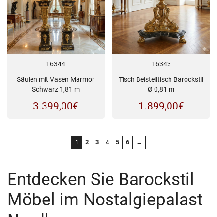
16344
16343
Säulen mit Vasen Marmor
Tisch Beistelltisch Barockstil
Schwarz 1,81 m
Ø 0,81 m
3.399,00
€
1.899,00
€
1
2
3
4
5
6
→
Entdecken Sie Barockstil
Möbel im Nostalgiepalast