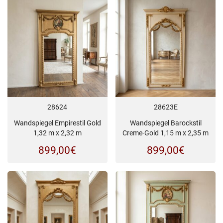
28624
28623E
Wandspiegel Empirestil Gold
Wandspiegel Barockstil
1,32 m x 2,32 m
Creme-Gold 1,15 m x 2,35 m
899,00
€
899,00
€