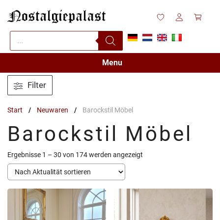
Zum
Inhalt
springen
Products
search
Menu
Filter
Start
/
Neuwaren
/
Barockstil Möbel
Barockstil Möbel
Nach
Ergebnisse 1 – 30 von 174 werden angezeigt
Aktualität
sortiert