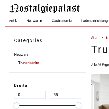
Zum
Inhalt
springen
Antik
Neuwaren
Gastronomie
Ladeneinrichtung
Start
/
N
Categories
Tr
Neuwaren
Truhenbänke
Alle 26 Erg
Breite