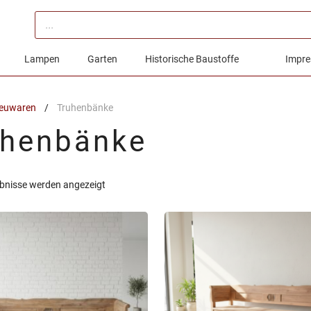
Products
search
Lampen
Garten
Historische Baustoffe
Impre
euwaren
/
Truhenbänke
uhenbänke
Nach
ebnisse werden angezeigt
Aktualität
sortiert