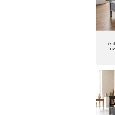
Tru
He