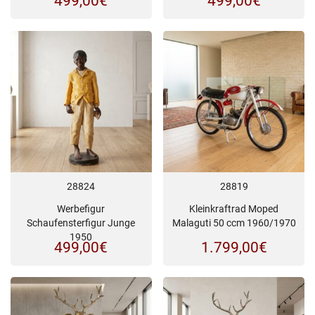
499,00
€
499,00
€
28824
28819
Werbefigur
Kleinkraftrad Moped
Schaufensterfigur Junge
Malaguti 50 ccm 1960/1970
1950
499,00
€
1.799,00
€