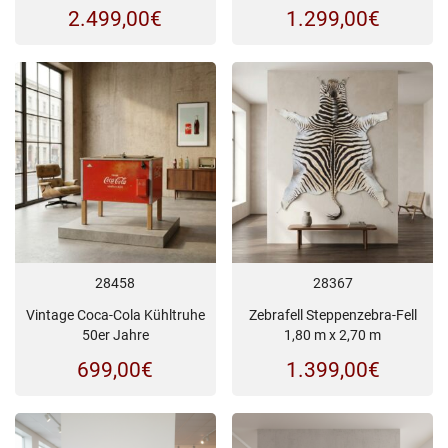
2.499,00
€
1.299,00
€
28458
28367
Vintage Coca-Cola Kühltruhe
Zebrafell Steppenzebra-Fell
50er Jahre
1,80 m x 2,70 m
699,00
€
1.399,00
€