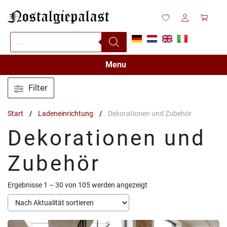
Zum
Inhalt
springen
Products
search
Menu
Filter
Start
/
Ladeneinrichtung
/
Dekorationen und Zubehör
Dekorationen und
Zubehör
Nach
Ergebnisse 1 – 30 von 105 werden angezeigt
Aktualität
sortiert