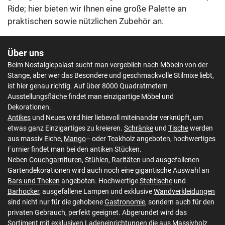
Ride; hier bieten wir Ihnen eine große Palette an
praktischen sowie nützlichen Zubehör an.
Über uns
Beim Nostalgiepalast sucht man vergeblich nach Möbeln von der
Stange, aber wer das Besondere und geschmackvolle Stilmixe liebt,
ist hier genau richtig. Auf über 8000 Quadratmetern
Ausstellungsfläche findet man einzigartige Möbel und
Dekorationen.
Antikes
und Neues wird hier liebevoll miteinander verknüpft, um
etwas ganz Einzigartiges zu kreieren.
Schränke
und
Tische
werden
aus massiv Eiche,
Mango
– oder Teakholz angeboten, hochwertiges
Furnier findet man bei den antiken Stücken.
Neben
Couchgarnituren
,
Stühlen
,
Raritäten
und ausgefallenen
Gartendekorationen wird auch noch eine gigantische Auswahl an
Bars und Theken
angeboten. Hochwertige
Stehtische
und
Barhocker
, ausgefallene Lampen und exklusive
Wandverkleidungen
sind nicht nur für die gehobene
Gastronomie
, sondern auch für den
privaten Gebrauch, perfekt geeignet. Abgerundet wird das
Sortiment mit exklusiven
Ladeneinrichtungen
die aus Massivholz