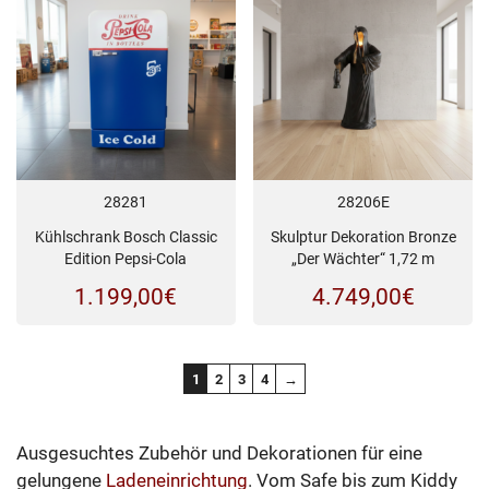
28281
28206E
Kühlschrank Bosch Classic
Skulptur Dekoration Bronze
Edition Pepsi-Cola
„Der Wächter“ 1,72 m
1.199,00
€
4.749,00
€
1
2
3
4
→
Ausgesuchtes Zubehör und Dekorationen für eine
gelungene
Ladeneinrichtung
. Vom Safe bis zum Kiddy