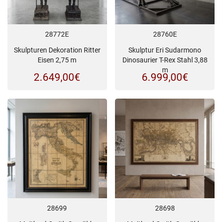
28772E
28760E
Skulpturen Dekoration Ritter
Skulptur Eri Sudarmono
Eisen 2,75 m
Dinosaurier T-Rex Stahl 3,88
m
2.649,00
€
6.999,00
€
28699
28698