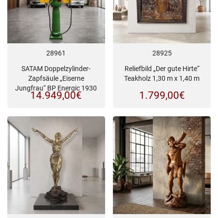
28961
28925
SATAM Doppelzylinder-
Reliefbild „Der gute Hirte“
Zapfsäule „Eiserne
Teakholz 1,30 m x 1,40 m
Jungfrau“ BP Energic 1930
14.949,00
€
1.799,00
€