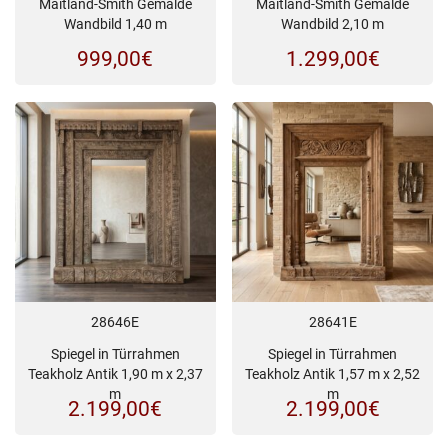
Maitland-Smith Gemälde
Maitland-Smith Gemälde
Wandbild 1,40 m
Wandbild 2,10 m
999,00
€
1.299,00
€
28646E
28641E
Spiegel in Türrahmen
Spiegel in Türrahmen
Teakholz Antik 1,90 m x 2,37
Teakholz Antik 1,57 m x 2,52
m
m
2.199,00
€
2.199,00
€