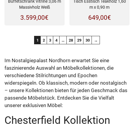
Buffetschrank Vitrine 3,06 m
Tisch Esstisch Teakholz 1,60
Massivholz Weiß
m x 0,90 m
3.599,00
€
649,00
€
1
2
3
4
…
28
29
30
→
Im Nostalgiepalast Nordhorn erwartet Sie eine
faszinierende Auswahl an Möbelkollektionen, die
verschiedene Stilrichtungen und Epochen
widerspiegeln. Ob klassisch, modern oder nostalgisch
– unsere Kollektionen bieten für jeden Geschmack das
passende Möbelstück. Entdecken Sie die Vielfalt
unserer exklusiven Möbel:
Chesterfield Kollektion