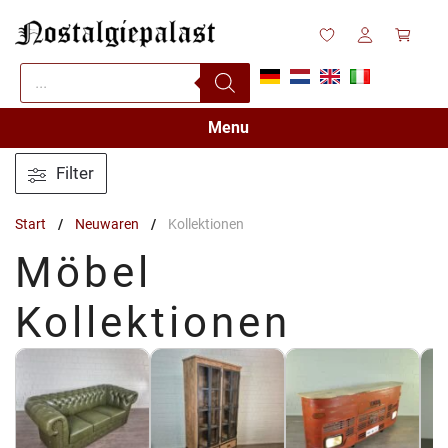
Zum
Inhalt
springen
Products
search
Menu
Filter
Start
/
Neuwaren
/
Kollektionen
Möbel
Kollektionen