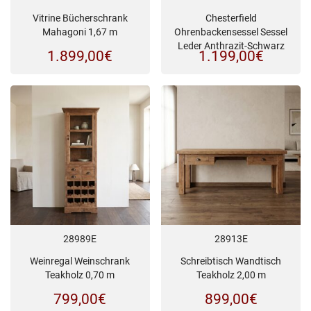
Vitrine Bücherschrank
Chesterfield
Mahagoni 1,67 m
Ohrenbackensessel Sessel
Leder Anthrazit-Schwarz
1.899,00
€
1.199,00
€
28989E
28913E
Weinregal Weinschrank
Schreibtisch Wandtisch
Teakholz 0,70 m
Teakholz 2,00 m
799,00
€
899,00
€