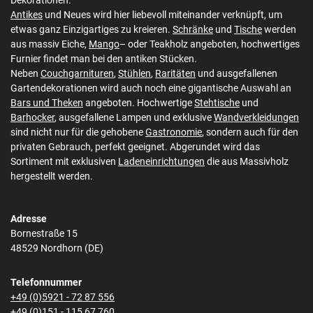
Dekorationen.
Antikes
und Neues wird hier liebevoll miteinander verknüpft, um
etwas ganz Einzigartiges zu kreieren.
Schränke
und
Tische
werden
aus massiv Eiche,
Mango
– oder Teakholz angeboten, hochwertiges
Furnier findet man bei den antiken Stücken.
Neben
Couchgarnituren
,
Stühlen
,
Raritäten
und ausgefallenen
Gartendekorationen wird auch noch eine gigantische Auswahl an
Bars und Theken
angeboten. Hochwertige
Stehtische
und
Barhocker
, ausgefallene Lampen und exklusive
Wandverkleidungen
sind nicht nur für die gehobene
Gastronomie
, sondern auch für den
privaten Gebrauch, perfekt geeignet. Abgerundet wird das
Sortiment mit exklusiven
Ladeneinrichtungen
die aus Massivholz
hergestellt werden.
Adresse
Bornestraße 15
48529 Nordhorn (DE)
Telefonnummer
+49 (0)5921 - 72 87 556
+49 (0)151 - 115 67 760