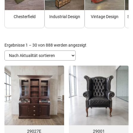
Chesterfield
Industrial Design
Vintage Design
Sh
Nach
Ergebnisse 1 – 30 von 888 werden angezeigt
Aktualität
sortiert
29027E
29001