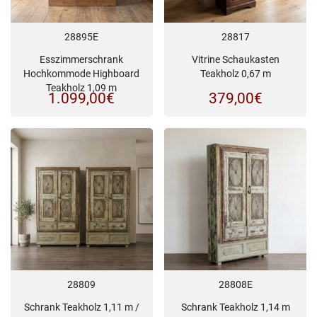
28895E
28817
Esszimmerschrank
Vitrine Schaukasten
Hochkommode Highboard
Teakholz 0,67 m
Teakholz 1,09 m
1.099,00
€
379,00
€
28809
28808E
Schrank Teakholz 1,11 m /
Schrank Teakholz 1,14 m