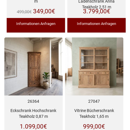
m
Ladenschrank Anna
Teakholz 2,51 m
Ursprünglicher
Aktueller
349,00
€
3.799,00
€
499,00
€
Preis
Preis
Informationen Anfragen
Informationen Anfragen
war:
ist:
499,00€
349,00€.
26364
27047
Eckschrank Hochschrank
Vitrine Bücherschrank
Teakholz 0,87 m
Teakholz 1,65 m
1.099,00
€
999,00
€