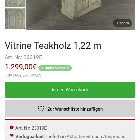
+ zoom
Vitrine Teakholz 1,22 m
Art. Nr.:
23319E
1.299,00
€
+ gratis Versand
1.091,60
€
Exkl. MwSt.
Vitrine
In den Warenkorb
Teakholz
1,22
m
Zur Wunschliste hinzufügen
Menge
Art. Nr:
23319E
Verfügbarkeit
: Lieferbar/Abholbereit nach Absprache