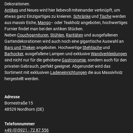
Dekorationen.
Antikes
und Neues wird hier liebevoll miteinander verknüpft, um
etwas ganz Einzigartiges zu kreieren.
Schränke
und
Tische
werden
aus massiv Eiche,
Mango
– oder Teakholz angeboten, hochwertiges
Furnier findet man bei den antiken Stücken.
Neben
Couchgarnituren
,
Stühlen
,
Raritäten
und ausgefallenen
Gartendekorationen wird auch noch eine gigantische Auswahl an
Bars und Theken
angeboten. Hochwertige
Stehtische
und
Barhocker
, ausgefallene Lampen und exklusive
Wandverkleidungen
sind nicht nur für die gehobene
Gastronomie
, sondern auch für den
privaten Gebrauch, perfekt geeignet. Abgerundet wird das
Sortiment mit exklusiven
Ladeneinrichtungen
die aus Massivholz
hergestellt werden.
Adresse
Bornestraße 15
48529 Nordhorn (DE)
Telefonnummer
+49 (0)5921 - 72 87 556