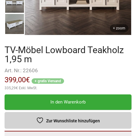
+ zoom
TV-Möbel Lowboard Teakholz
1,95 m
Art. Nr.:
22606
399,00
€
+ gratis Versand
335,29
€
Exkl. MwSt.
TV-
In den Warenkorb
Möbel
Lowboard
Teakholz
Zur Wunschliste hinzufügen
1,95
m