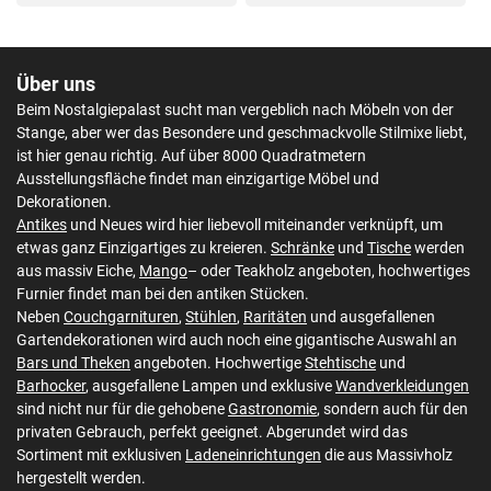
Über uns
Beim Nostalgiepalast sucht man vergeblich nach Möbeln von der
Stange, aber wer das Besondere und geschmackvolle Stilmixe liebt,
ist hier genau richtig. Auf über 8000 Quadratmetern
Ausstellungsfläche findet man einzigartige Möbel und
Dekorationen.
Antikes
und Neues wird hier liebevoll miteinander verknüpft, um
etwas ganz Einzigartiges zu kreieren.
Schränke
und
Tische
werden
aus massiv Eiche,
Mango
– oder Teakholz angeboten, hochwertiges
Furnier findet man bei den antiken Stücken.
Neben
Couchgarnituren
,
Stühlen
,
Raritäten
und ausgefallenen
Gartendekorationen wird auch noch eine gigantische Auswahl an
Bars und Theken
angeboten. Hochwertige
Stehtische
und
Barhocker
, ausgefallene Lampen und exklusive
Wandverkleidungen
sind nicht nur für die gehobene
Gastronomie
, sondern auch für den
privaten Gebrauch, perfekt geeignet. Abgerundet wird das
Sortiment mit exklusiven
Ladeneinrichtungen
die aus Massivholz
hergestellt werden.