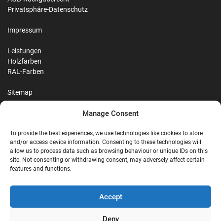
Privatsphäre-Datenschutz
Impressum
Leistungen
Holzfarben
RAL-Farben
Sitemap
Manage Consent
Reviews
To provide the best experiences, we use technologies like cookies to store
and/or access device information. Consenting to these technologies will
allow us to process data such as browsing behaviour or unique IDs on this
site. Not consenting or withdrawing consent, may adversely affect certain
G
features and functions.
Google Reviews
Accept
Nostalgie Palast Nordhorn
Deny