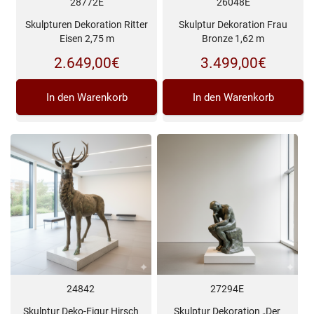
28772E
26048E
Skulpturen Dekoration Ritter
Skulptur Dekoration Frau
Eisen 2,75 m
Bronze 1,62 m
2.649,00
€
3.499,00
€
In den Warenkorb
In den Warenkorb
24842
27294E
Skulptur Deko-Figur Hirsch
Skulptur Dekoration „Der