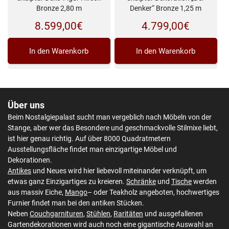
Bronze 2,80 m
Denker“ Bronze 1,25 m
8.599,00
€
4.799,00
€
In den Warenkorb
In den Warenkorb
Über uns
Beim Nostalgiepalast sucht man vergeblich nach Möbeln von der
Stange, aber wer das Besondere und geschmackvolle Stilmixe liebt,
ist hier genau richtig. Auf über 8000 Quadratmetern
Ausstellungsfläche findet man einzigartige Möbel und
Dekorationen.
Antikes
und Neues wird hier liebevoll miteinander verknüpft, um
etwas ganz Einzigartiges zu kreieren.
Schränke
und
Tische
werden
aus massiv Eiche,
Mango
– oder Teakholz angeboten, hochwertiges
Furnier findet man bei den antiken Stücken.
Neben
Couchgarnituren
,
Stühlen
,
Raritäten
und ausgefallenen
Gartendekorationen wird auch noch eine gigantische Auswahl an