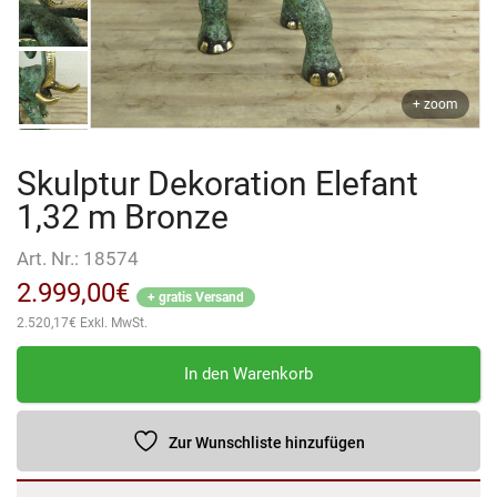
+ zoom
Skulptur Dekoration Elefant
1,32 m Bronze
Art. Nr.:
18574
2.999,00
€
+ gratis Versand
2.520,17
€
Exkl. MwSt.
Skulptur
In den Warenkorb
Dekoration
Elefant
1,32
Zur Wunschliste hinzufügen
m
Bronze