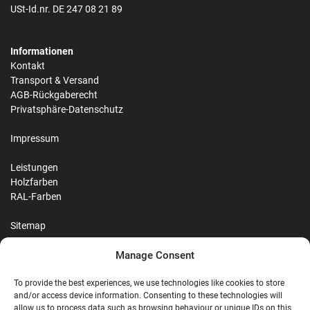
USt-Id.nr. DE 247 08 21 89
Informationen
Kontakt
Transport & Versand
AGB-Rückgaberecht
Privatsphäre-Datenschutz
Impressum
Leistungen
Holzfarben
RAL-Farben
Sitemap
Manage Consent
Reviews
To provide the best experiences, we use technologies like cookies to store
and/or access device information. Consenting to these technologies will
allow us to process data such as browsing behaviour or unique IDs on this