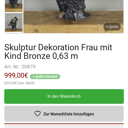
+ zoom
Skulptur Dekoration Frau mit
Kind Bronze 0,63 m
Art. Nr.:
20870
999,00
€
+ gratis Versand
839,50
€
Exkl. MwSt.
Skulptur
In den Warenkorb
Dekoration
Frau
mit
Zur Wunschliste hinzufügen
Kind
Bronze