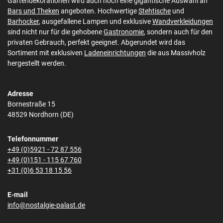
Gartendekorationen wird auch noch eine gigantische Auswahl an
Bars und Theken
angeboten. Hochwertige
Stehtische
und
Barhocker
, ausgefallene Lampen und exklusive
Wandverkleidungen
sind nicht nur für die gehobene
Gastronomie
, sondern auch für den
privaten Gebrauch, perfekt geeignet. Abgerundet wird das
Sortiment mit exklusiven
Ladeneinrichtungen
die aus Massivholz
hergestellt werden.
Adresse
Bornestraße 15
48529 Nordhorn (DE)
Telefonnummer
+49 (0)5921 - 72 87 556
+49 (0)151 - 115 67 760
+31 (0)6 53 18 15 56
E-mail
info@nostalgie-palast.de