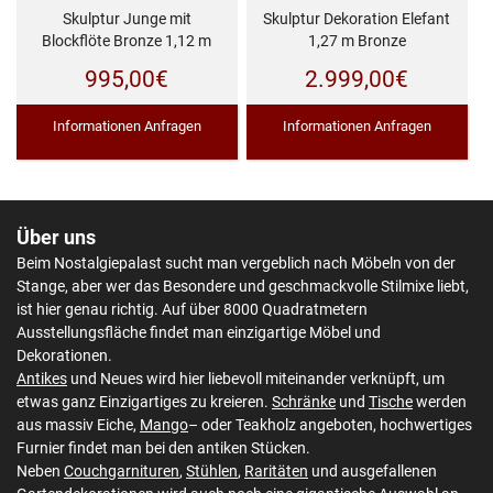
Skulptur Junge mit
Skulptur Dekoration Elefant
Blockflöte Bronze 1,12 m
1,27 m Bronze
995,00
€
2.999,00
€
Informationen Anfragen
Informationen Anfragen
Über uns
Beim Nostalgiepalast sucht man vergeblich nach Möbeln von der
Stange, aber wer das Besondere und geschmackvolle Stilmixe liebt,
ist hier genau richtig. Auf über 8000 Quadratmetern
Ausstellungsfläche findet man einzigartige Möbel und
Dekorationen.
Antikes
und Neues wird hier liebevoll miteinander verknüpft, um
etwas ganz Einzigartiges zu kreieren.
Schränke
und
Tische
werden
aus massiv Eiche,
Mango
– oder Teakholz angeboten, hochwertiges
Furnier findet man bei den antiken Stücken.
Neben
Couchgarnituren
,
Stühlen
,
Raritäten
und ausgefallenen