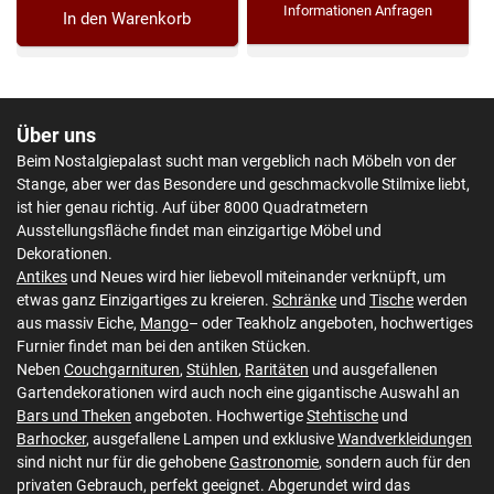
Informationen Anfragen
In den Warenkorb
Über uns
Beim Nostalgiepalast sucht man vergeblich nach Möbeln von der
Stange, aber wer das Besondere und geschmackvolle Stilmixe liebt,
ist hier genau richtig. Auf über 8000 Quadratmetern
Ausstellungsfläche findet man einzigartige Möbel und
Dekorationen.
Antikes
und Neues wird hier liebevoll miteinander verknüpft, um
etwas ganz Einzigartiges zu kreieren.
Schränke
und
Tische
werden
aus massiv Eiche,
Mango
– oder Teakholz angeboten, hochwertiges
Furnier findet man bei den antiken Stücken.
Neben
Couchgarnituren
,
Stühlen
,
Raritäten
und ausgefallenen
Gartendekorationen wird auch noch eine gigantische Auswahl an
Bars und Theken
angeboten. Hochwertige
Stehtische
und
Barhocker
, ausgefallene Lampen und exklusive
Wandverkleidungen
sind nicht nur für die gehobene
Gastronomie
, sondern auch für den
privaten Gebrauch, perfekt geeignet. Abgerundet wird das