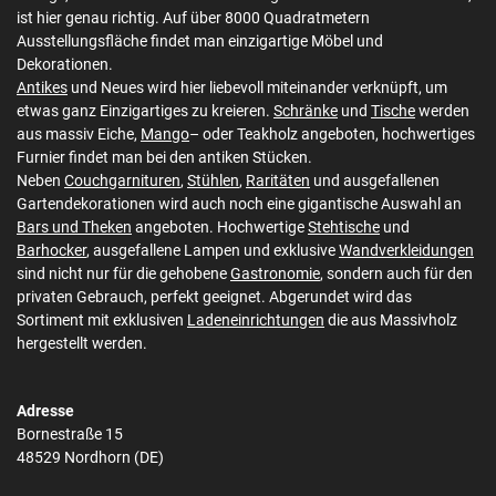
ist hier genau richtig. Auf über 8000 Quadratmetern
Ausstellungsfläche findet man einzigartige Möbel und
Dekorationen.
Antikes
und Neues wird hier liebevoll miteinander verknüpft, um
etwas ganz Einzigartiges zu kreieren.
Schränke
und
Tische
werden
aus massiv Eiche,
Mango
– oder Teakholz angeboten, hochwertiges
Furnier findet man bei den antiken Stücken.
Neben
Couchgarnituren
,
Stühlen
,
Raritäten
und ausgefallenen
Gartendekorationen wird auch noch eine gigantische Auswahl an
Bars und Theken
angeboten. Hochwertige
Stehtische
und
Barhocker
, ausgefallene Lampen und exklusive
Wandverkleidungen
sind nicht nur für die gehobene
Gastronomie
, sondern auch für den
privaten Gebrauch, perfekt geeignet. Abgerundet wird das
Sortiment mit exklusiven
Ladeneinrichtungen
die aus Massivholz
hergestellt werden.
Adresse
Bornestraße 15
48529 Nordhorn (DE)