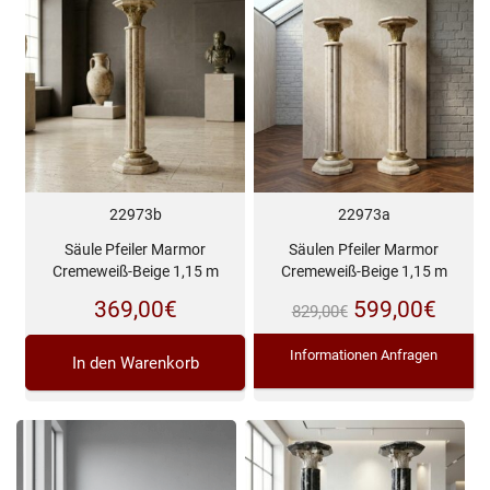
22973b
22973a
Säule Pfeiler Marmor
Säulen Pfeiler Marmor
Cremeweiß-Beige 1,15 m
Cremeweiß-Beige 1,15 m
Ursprünglich
Aktue
369,00
€
599,00
€
829,00
€
Preis
Preis
Informationen Anfragen
In den Warenkorb
war:
ist:
829,00€
599,