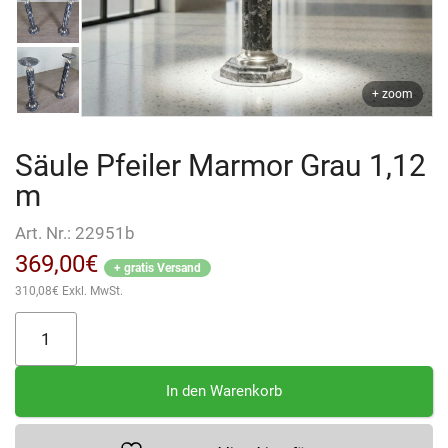
+ zoom
Säule Pfeiler Marmor Grau 1,12
m
Art. Nr.:
22951b
369,00
€
+ gratis Versand
310,08
€
Exkl. MwSt.
Säule
Pfeiler
Marmor
In den Warenkorb
Grau
1,12
m