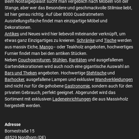
Beim Nostalgiepalast sucht man vergeblich nach Möbeln von der
Stange, aber wer das Besondere und geschmackvolle Stilmixe liebt,
ist hier genau richtig. Auf über 8000 Quadratmetern
Ausstellungsfläche findet man einzigartige Möbel und
Dekorationen.
Antikes
und Neues wird hier liebevoll miteinander verknüpft, um
etwas ganz Einzigartiges zu kreieren.
Schränke
und
Tische
werden
aus massiv Eiche,
Mango
– oder Teakholz angeboten, hochwertiges
Furnier findet man bei den antiken Stücken.
Neben
Couchgarnituren
,
Stühlen
,
Raritäten
und ausgefallenen
Gartendekorationen wird auch noch eine gigantische Auswahl an
Bars und Theken
angeboten. Hochwertige
Stehtische
und
Barhocker
, ausgefallene Lampen und exklusive
Wandverkleidungen
sind nicht nur für die gehobene
Gastronomie
, sondern auch für den
privaten Gebrauch, perfekt geeignet. Abgerundet wird das
Sortiment mit exklusiven
Ladeneinrichtungen
die aus Massivholz
hergestellt werden.
Adresse
Bornestraße 15
48529 Nordhorn (DE)