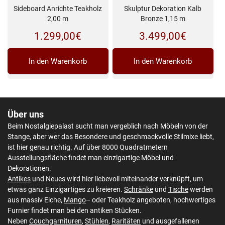
Sideboard Anrichte Teakholz
Skulptur Dekoration Kalb
2,00 m
Bronze 1,15 m
1.299,00
€
3.499,00
€
In den Warenkorb
In den Warenkorb
Über uns
Beim Nostalgiepalast sucht man vergeblich nach Möbeln von der
Stange, aber wer das Besondere und geschmackvolle Stilmixe liebt,
ist hier genau richtig. Auf über 8000 Quadratmetern
Ausstellungsfläche findet man einzigartige Möbel und
Dekorationen.
Antikes
und Neues wird hier liebevoll miteinander verknüpft, um
etwas ganz Einzigartiges zu kreieren.
Schränke
und
Tische
werden
aus massiv Eiche,
Mango
– oder Teakholz angeboten, hochwertiges
Furnier findet man bei den antiken Stücken.
Neben
Couchgarnituren
,
Stühlen
,
Raritäten
und ausgefallenen