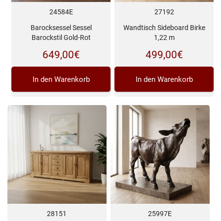
24584E
27192
Barocksessel Sessel
Wandtisch Sideboard Birke
Barockstil Gold-Rot
1,22 m
649,00
€
499,00
€
In den Warenkorb
In den Warenkorb
28151
25997E