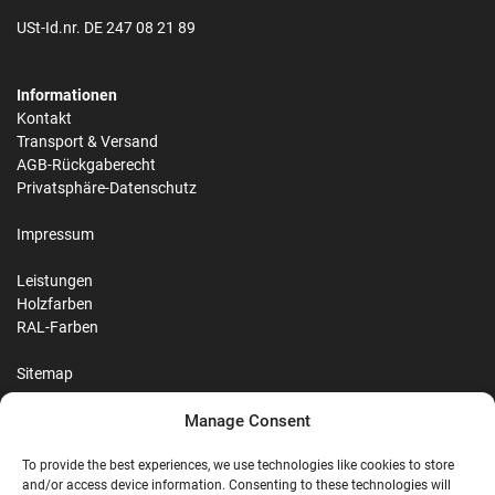
USt-Id.nr. DE 247 08 21 89
Informationen
Kontakt
Transport & Versand
AGB-Rückgaberecht
Privatsphäre-Datenschutz
Impressum
Leistungen
Holzfarben
RAL-Farben
Sitemap
Manage Consent
Reviews
To provide the best experiences, we use technologies like cookies to store
and/or access device information. Consenting to these technologies will