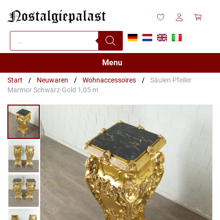
Zum
Inhalt
springen
Products
search
Menu
Start
/
Neuwaren
/
Wohnaccessoires
/
Säulen Pfeiler
Marmor Schwarz-Gold 1,05 m