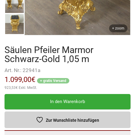
+ zoom
Säulen Pfeiler Marmor
Schwarz-Gold 1,05 m
Art. Nr.:
22941a
1.099,00
€
+ gratis Versand
923,53
€
Exkl. MwSt.
Säulen
In den Warenkorb
Pfeiler
Marmor
Schwarz-
Zur Wunschliste hinzufügen
Gold
1,05