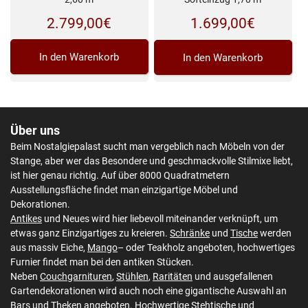
2.799,00
€
1.699,00
€
In den Warenkorb
In den Warenkorb
Über uns
Beim Nostalgiepalast sucht man vergeblich nach Möbeln von der
Stange, aber wer das Besondere und geschmackvolle Stilmixe liebt,
ist hier genau richtig. Auf über 8000 Quadratmetern
Ausstellungsfläche findet man einzigartige Möbel und
Dekorationen.
Antikes
und Neues wird hier liebevoll miteinander verknüpft, um
etwas ganz Einzigartiges zu kreieren.
Schränke
und
Tische
werden
aus massiv Eiche,
Mango
– oder Teakholz angeboten, hochwertiges
Furnier findet man bei den antiken Stücken.
Neben
Couchgarnituren
,
Stühlen
,
Raritäten
und ausgefallenen
Gartendekorationen wird auch noch eine gigantische Auswahl an
Bars und Theken
angeboten. Hochwertige
Stehtische
und