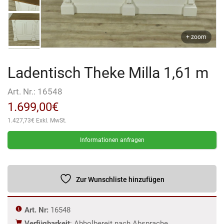
+ zoom
Ladentisch Theke Milla 1,61 m
Art. Nr.:
16548
1.699,00
€
1.427,73
€
Exkl. MwSt.
Informationen anfragen
Zur Wunschliste hinzufügen
Art. Nr:
16548
Verfügbarkeit
: Abholbereit nach Absprache