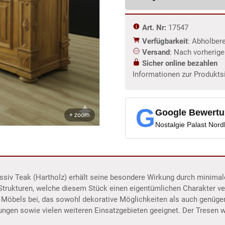
Art. Nr:
17547
Verfügbarkeit
: Abholber
Versand
: Nach vorherig
Sicher online bezahlen
Informationen zur Produkts
G
Google Bewert
+ zoom
Nostalgie Palast Nor
massiv Teak (Hartholz) erhält seine besondere Wirkung durch minim
Strukturen, welche diesem Stück einen eigentümlichen Charakter v
 Möbels bei, das sowohl dekorative Möglichkeiten als auch genüge
tungen sowie vielen weiteren Einsatzgebieten geeignet. Der Tresen wi