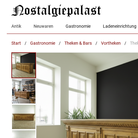
Zum
Inhalt
springen
Antik
Neuwaren
Gastronomie
Ladeneinrichtung
Start
/
Gastronomie
/
Theken & Bars
/
Vortheken
/
Thek