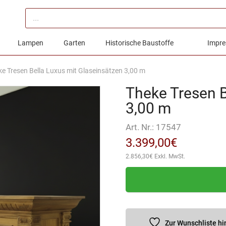
Products
search
Lampen
Garten
Historische Baustoffe
Impre
e Tresen Bella Luxus mit Glaseinsätzen 3,00 m
Theke Tresen B
3,00 m
Art. Nr.:
17547
3.399,00
€
2.856,30
€
Exkl. MwSt.
Zur Wunschliste h