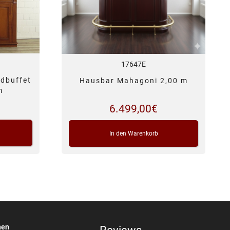
17647E
dbuffet
Hausbar Mahagoni 2,00 m
m
6.499,00
€
In den Warenkorb
nen