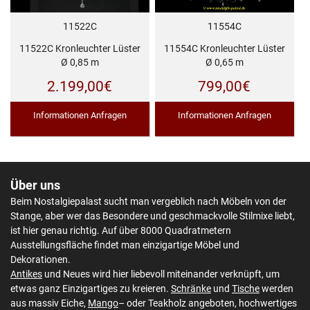
11522C
11554C
11522C Kronleuchter Lüster
11554C Kronleuchter Lüster
Ø 0,85 m
Ø 0,65 m
2.199,00
€
799,00
€
Informationen Anfragen
Informationen Anfragen
Über uns
Beim Nostalgiepalast sucht man vergeblich nach Möbeln von der
Stange, aber wer das Besondere und geschmackvolle Stilmixe liebt,
ist hier genau richtig. Auf über 8000 Quadratmetern
Ausstellungsfläche findet man einzigartige Möbel und
Dekorationen.
Antikes
und Neues wird hier liebevoll miteinander verknüpft, um
etwas ganz Einzigartiges zu kreieren.
Schränke
und
Tische
werden
aus massiv Eiche,
Mango
– oder Teakholz angeboten, hochwertiges