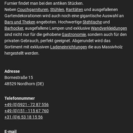
Furnier findet man bei den antiken Stücken.
Neben
Couchgarnituren
,
Stühlen
,
Raritäten
und ausgefallenen
Gartendekorationen wird auch noch eine gigantische Auswahl an
Bars und Theken
angeboten. Hochwertige
Stehtische
und
Barhocker
, ausgefallene Lampen und exklusive
Wandverkleidungen
sind nicht nur für die gehobene
Gastronomie
, sondern auch für den
privaten Gebrauch, perfekt geeignet. Abgerundet wird das
Sortiment mit exklusiven
Ladeneinrichtungen
die aus Massivholz
hergestellt werden.
Adresse
Bornestraße 15
48529 Nordhorn (DE)
Telefonnummer
+49 (0)5921 - 72 87 556
+49 (0)151 - 115 67 760
+31 (0)6 53 18 15 56
E-mail