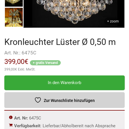
+ zoom
Kronleuchter Lüster Ø 0,50 m
Art. Nr.:
6475C
399,00
€
+ gratis Versand
399,00
€
Exkl. MwSt.
Kronleuchter
In den Warenkorb
Lüster
Ø
0,50
Zur Wunschliste hinzufügen
m
Menge
Art. Nr:
6475C
Verfügbarkeit
: Lieferbar/Abholbereit nach Absprache