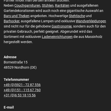
Furnier findet man bei den antiken Stücken.
Neben
Couchgarnituren
,
Stühlen
,
Raritäten
und ausgefallenen
Gartendekorationen wird auch noch eine gigantische Auswahl an
Bars und Theken
angeboten. Hochwertige
Stehtische
und
Barhocker
, ausgefallene Lampen und exklusive
Wandverkleidungen
sind nicht nur für die gehobene
Gastronomie
, sondern auch für den
privaten Gebrauch, perfekt geeignet. Abgerundet wird das
Sortiment mit exklusiven
Ladeneinrichtungen
die aus Massivholz
hergestellt werden.
Adresse
Bornestraße 15
48529 Nordhorn (DE)
Telefonnummer
+49 (0)5921 - 72 87 556
+49 (0)151 - 115 67 760
+31 (0)6 53 18 15 56
E-mail