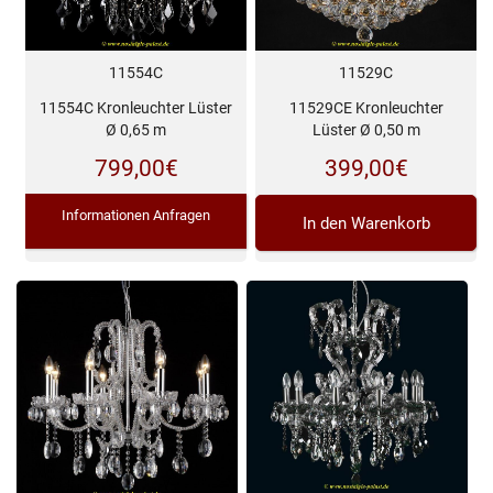
11554C
11529C
11554C Kronleuchter Lüster
11529CE Kronleuchter
Ø 0,65 m
Lüster Ø 0,50 m
799,00
€
399,00
€
Informationen Anfragen
In den Warenkorb