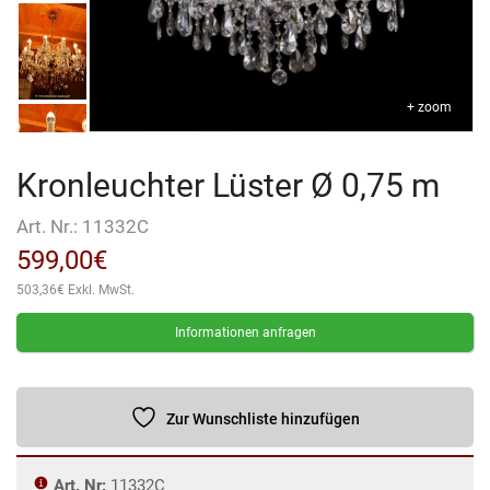
+ zoom
Kronleuchter Lüster Ø 0,75 m
Art. Nr.:
11332C
599,00
€
503,36
€
Exkl. MwSt.
Informationen anfragen
Zur Wunschliste hinzufügen
Art. Nr:
11332C