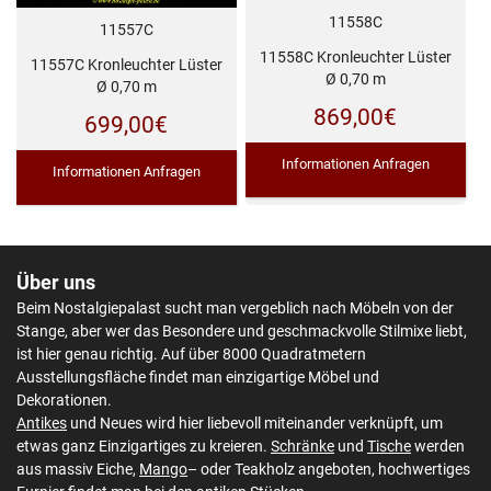
11558C
11557C
11558C Kronleuchter Lüster
11557C Kronleuchter Lüster
Ø 0,70 m
Ø 0,70 m
869,00
€
699,00
€
Informationen Anfragen
Informationen Anfragen
Über uns
Beim Nostalgiepalast sucht man vergeblich nach Möbeln von der
Stange, aber wer das Besondere und geschmackvolle Stilmixe liebt,
ist hier genau richtig. Auf über 8000 Quadratmetern
Ausstellungsfläche findet man einzigartige Möbel und
Dekorationen.
Antikes
und Neues wird hier liebevoll miteinander verknüpft, um
etwas ganz Einzigartiges zu kreieren.
Schränke
und
Tische
werden
aus massiv Eiche,
Mango
– oder Teakholz angeboten, hochwertiges