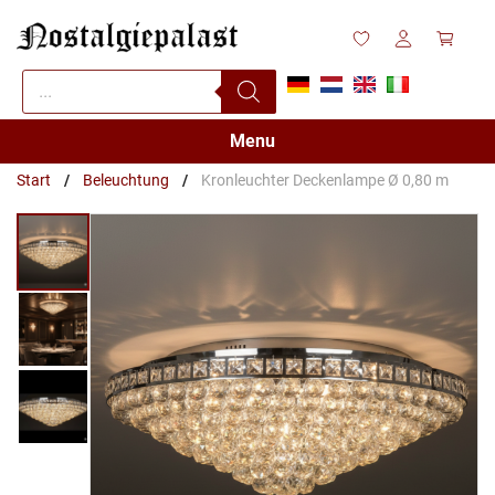
Zum
Inhalt
springen
Products
search
Menu
Start
/
Beleuchtung
/
Kronleuchter Deckenlampe Ø 0,80 m