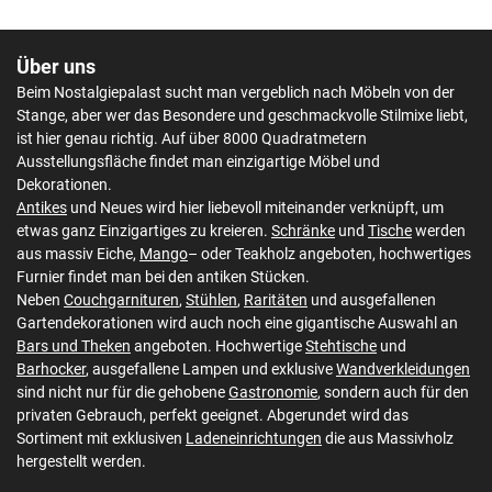
Über uns
Beim Nostalgiepalast sucht man vergeblich nach Möbeln von der
Stange, aber wer das Besondere und geschmackvolle Stilmixe liebt,
ist hier genau richtig. Auf über 8000 Quadratmetern
Ausstellungsfläche findet man einzigartige Möbel und
Dekorationen.
Antikes
und Neues wird hier liebevoll miteinander verknüpft, um
etwas ganz Einzigartiges zu kreieren.
Schränke
und
Tische
werden
aus massiv Eiche,
Mango
– oder Teakholz angeboten, hochwertiges
Furnier findet man bei den antiken Stücken.
Neben
Couchgarnituren
,
Stühlen
,
Raritäten
und ausgefallenen
Gartendekorationen wird auch noch eine gigantische Auswahl an
Bars und Theken
angeboten. Hochwertige
Stehtische
und
Barhocker
, ausgefallene Lampen und exklusive
Wandverkleidungen
sind nicht nur für die gehobene
Gastronomie
, sondern auch für den
privaten Gebrauch, perfekt geeignet. Abgerundet wird das
Sortiment mit exklusiven
Ladeneinrichtungen
die aus Massivholz
hergestellt werden.