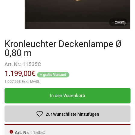
+ zoom
Kronleuchter Deckenlampe Ø
0,80 m
Art. Nr.:
11535C
1.199,00
€
+ gratis Versand
1.007,56
€
Exkl. MwSt.
Kronleuchter
In den Warenkorb
Deckenlampe
Ø
0,80
Zur Wunschliste hinzufügen
m
Menge
Art. Nr:
11535C