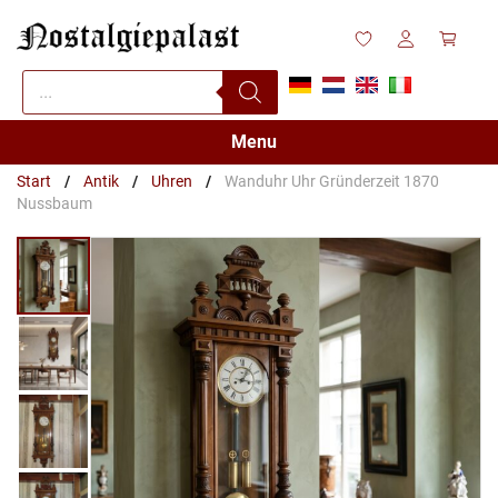
Zum
Inhalt
springen
Products
search
Menu
Start
/
Antik
/
Uhren
/
Wanduhr Uhr Gründerzeit 1870
Nussbaum