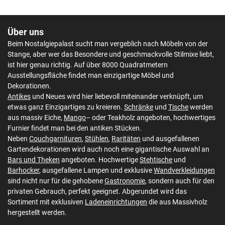
Über uns
Beim Nostalgiepalast sucht man vergeblich nach Möbeln von der
Stange, aber wer das Besondere und geschmackvolle Stilmixe liebt,
ist hier genau richtig. Auf über 8000 Quadratmetern
Ausstellungsfläche findet man einzigartige Möbel und
Dekorationen.
Antikes
und Neues wird hier liebevoll miteinander verknüpft, um
etwas ganz Einzigartiges zu kreieren.
Schränke
und
Tische
werden
aus massiv Eiche,
Mango
– oder Teakholz angeboten, hochwertiges
Furnier findet man bei den antiken Stücken.
Neben
Couchgarnituren
,
Stühlen
,
Raritäten
und ausgefallenen
Gartendekorationen wird auch noch eine gigantische Auswahl an
Bars und Theken
angeboten. Hochwertige
Stehtische
und
Barhocker
, ausgefallene Lampen und exklusive
Wandverkleidungen
sind nicht nur für die gehobene
Gastronomie
, sondern auch für den
privaten Gebrauch, perfekt geeignet. Abgerundet wird das
Sortiment mit exklusiven
Ladeneinrichtungen
die aus Massivholz
hergestellt werden.