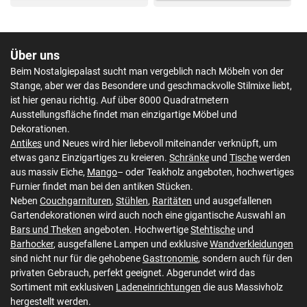
Über uns
Beim Nostalgiepalast sucht man vergeblich nach Möbeln von der
Stange, aber wer das Besondere und geschmackvolle Stilmixe liebt,
ist hier genau richtig. Auf über 8000 Quadratmetern
Ausstellungsfläche findet man einzigartige Möbel und
Dekorationen.
Antikes
und Neues wird hier liebevoll miteinander verknüpft, um
etwas ganz Einzigartiges zu kreieren.
Schränke
und
Tische
werden
aus massiv Eiche,
Mango
– oder Teakholz angeboten, hochwertiges
Furnier findet man bei den antiken Stücken.
Neben
Couchgarnituren
,
Stühlen
,
Raritäten
und ausgefallenen
Gartendekorationen wird auch noch eine gigantische Auswahl an
Bars und Theken
angeboten. Hochwertige
Stehtische
und
Barhocker
, ausgefallene Lampen und exklusive
Wandverkleidungen
sind nicht nur für die gehobene
Gastronomie
, sondern auch für den
privaten Gebrauch, perfekt geeignet. Abgerundet wird das
Sortiment mit exklusiven
Ladeneinrichtungen
die aus Massivholz
hergestellt werden.