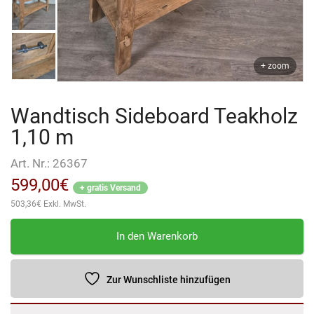
+ zoom
Wandtisch Sideboard Teakholz
1,10 m
Art. Nr.:
26367
599,00
€
+ gratis Versand
503,36
€
Exkl. MwSt.
Wandtisch
In den Warenkorb
Sideboard
Teakholz
1,10
Zur Wunschliste hinzufügen
m
Menge