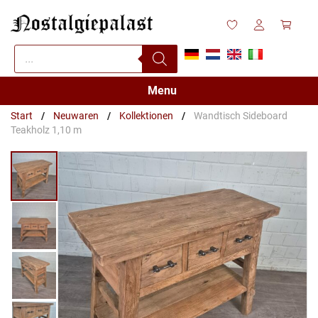
Zum
Inhalt
springen
Products
search
Menu
Start
/
Neuwaren
/
Kollektionen
/
Wandtisch Sideboard
Teakholz 1,10 m