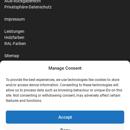
AGB-Rückgaberecht
Privatsphäre-Datenschutz
Impressum
Leistungen
Holzfarben
RAL-Farben
Sitemap
Manage Consent
Reviews
To provide the best experiences, we use technologies like cookies to store
and/or access device information. Consenting to these technologies will
allow us to process data such as browsing behaviour or unique IDs on this
site. Not consenting or withdrawing consent, may adversely affect certain
G
features and functions.
Google Reviews
Accept
Nostalgie Palast Nordhorn