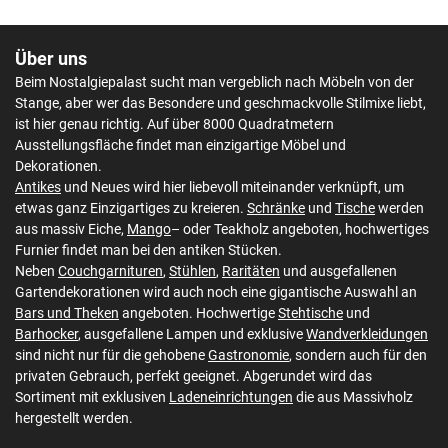
Über uns
Beim Nostalgiepalast sucht man vergeblich nach Möbeln von der
Stange, aber wer das Besondere und geschmackvolle Stilmixe liebt,
ist hier genau richtig. Auf über 8000 Quadratmetern
Ausstellungsfläche findet man einzigartige Möbel und
Dekorationen.
Antikes
und Neues wird hier liebevoll miteinander verknüpft, um
etwas ganz Einzigartiges zu kreieren.
Schränke
und
Tische
werden
aus massiv Eiche,
Mango
– oder Teakholz angeboten, hochwertiges
Furnier findet man bei den antiken Stücken.
Neben
Couchgarnituren
,
Stühlen
,
Raritäten
und ausgefallenen
Gartendekorationen wird auch noch eine gigantische Auswahl an
Bars und Theken
angeboten. Hochwertige
Stehtische
und
Barhocker
, ausgefallene Lampen und exklusive
Wandverkleidungen
sind nicht nur für die gehobene
Gastronomie
, sondern auch für den
privaten Gebrauch, perfekt geeignet. Abgerundet wird das
Sortiment mit exklusiven
Ladeneinrichtungen
die aus Massivholz
hergestellt werden.