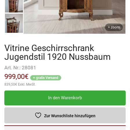
+ zoom
Vitrine Geschirrschrank
Jugendstil 1920 Nussbaum
Art. Nr.:
28081
999,00
€
+ gratis Versand
839,50
€
Exkl. MwSt.
Vitrine
In den Warenkorb
Geschirrschrank
Jugendstil
1920
Zur Wunschliste hinzufügen
Nussbaum
Menge