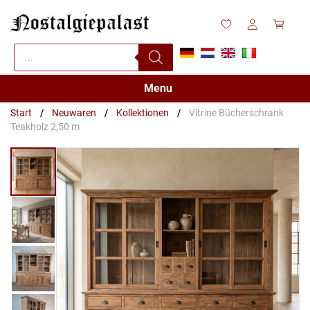
Zum
Inhalt
springen
Products
search
Menu
Start
/
Neuwaren
/
Kollektionen
/
Vitrine Bücherschrank
Teakholz 2,50 m