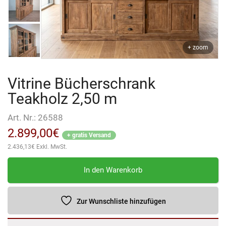
+ zoom
Vitrine Bücherschrank
Teakholz 2,50 m
Art. Nr.:
26588
2.899,00
€
+ gratis Versand
2.436,13
€
Exkl. MwSt.
Vitrine
In den Warenkorb
Bücherschrank
Teakholz
2,50
Zur Wunschliste hinzufügen
m
Menge