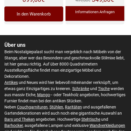
499,00
€
Preis
Preis
Informationen Anfragen
In den Warenkorb
war:
ist:
499,00€
349,0
Über uns
Beim Nostalgiepalast sucht man vergeblich nach Möbeln von der
Stange, aber wer das Besondere und geschmackvolle Stilmixe liebt,
ist hier genau richtig. Auf über 8000 Quadratmetern
Ausstellungsfläche findet man einzigartige Möbel und
Dekorationen.
Antikes
und Neues wird hier liebevoll miteinander verknüpft, um
etwas ganz Einzigartiges zu kreieren.
Schränke
und
Tische
werden
aus massiv Eiche,
Mango
– oder Teakholz angeboten, hochwertiges
Furnier findet man bei den antiken Stücken.
Neben
Couchgarnituren
,
Stühlen
,
Raritäten
und ausgefallenen
Gartendekorationen wird auch noch eine gigantische Auswahl an
Bars und Theken
angeboten. Hochwertige
Stehtische
und
Barhocker
, ausgefallene Lampen und exklusive
Wandverkleidungen