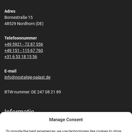
Adres
Bornestraße 15
48529 Nordhorn (DE)
Telefoonnummer
+49 5921 - 72 87 556
+49 151 - 115 67 760
+31 6 53 18 15 56
E-mail
info@nostalgie-palast.de
BTW-nummer: DE 247 08 21 89
Informatie
Manage Consent
Contact
Transport & Verzending
To provide the best experiences, we use technologies like cookies to store