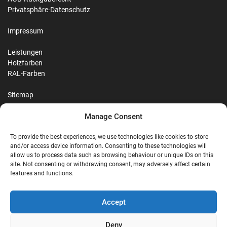
Privatsphäre-Datenschutz
Impressum
Leistungen
Holzfarben
RAL-Farben
Sitemap
Manage Consent
Reviews
To provide the best experiences, we use technologies like cookies to store
and/or access device information. Consenting to these technologies will
allow us to process data such as browsing behaviour or unique IDs on this
site. Not consenting or withdrawing consent, may adversely affect certain
G
features and functions.
Google Reviews
Accept
Nostalgie Palast Nordhorn
Deny