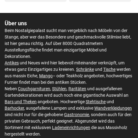
Über uns
Beim Nostalgiepalast sucht man vergeblich nach Möbeln von der
Stange, aber wer das Besondere und geschmackvolle Stilmixe liebt,
ist hier genau richtig. Auf über 8000 Quadratmetern
Ausstellungsfläche findet man einzigartige Möbel und
Dekorationen.
Antikes
und Neues wird hier liebevoll miteinander verknüpft, um
etwas ganz Einzigartiges zu kreieren.
Schränke
und
Tische
werden
aus massiv Eiche,
Mango
– oder Teakholz angeboten, hochwertiges
Furnier findet man bei den antiken Stücken.
Neben
Couchgarnituren
,
Stühlen
,
Raritäten
und ausgefallenen
Gartendekorationen wird auch noch eine gigantische Auswahl an
Bars und Theken
angeboten. Hochwertige
Stehtische
und
Barhocker
, ausgefallene Lampen und exklusive
Wandverkleidungen
sind nicht nur für die gehobene
Gastronomie
, sondern auch für den
privaten Gebrauch, perfekt geeignet. Abgerundet wird das
Sortiment mit exklusiven
Ladeneinrichtungen
die aus Massivholz
hergestellt werden.