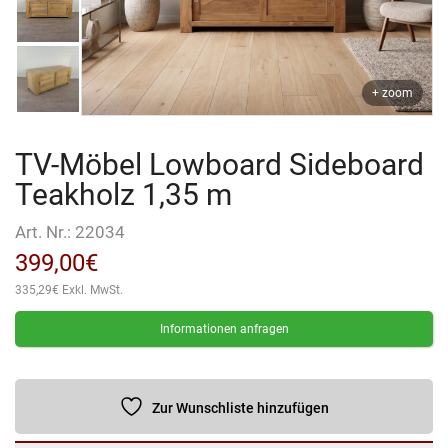
+ zoom
TV-Möbel Lowboard Sideboard
Teakholz 1,35 m
Art. Nr.:
22034
399,00
€
335,29
€
Exkl. MwSt.
Informationen anfragen
Zur Wunschliste hinzufügen