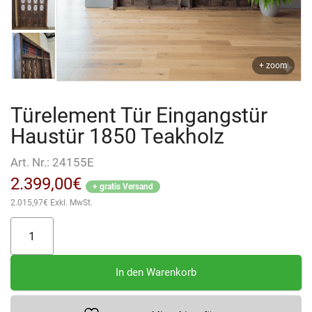
+ zoom
Türelement Tür Eingangstür
Haustür 1850 Teakholz
Art. Nr.:
24155E
2.399,00
€
+ gratis Versand
2.015,97
€
Exkl. MwSt.
Türelement
Tür
Eingangstür
In den Warenkorb
Haustür
1850
Teakholz