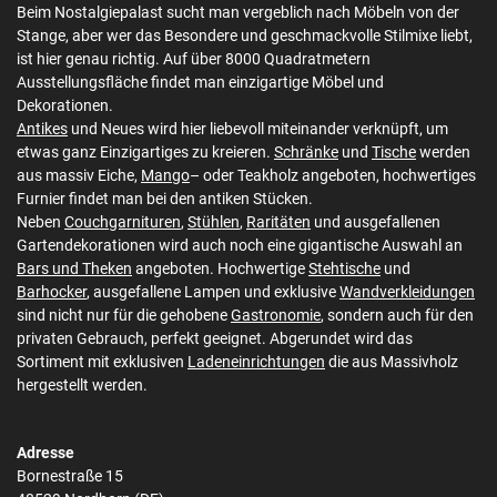
Beim Nostalgiepalast sucht man vergeblich nach Möbeln von der
Stange, aber wer das Besondere und geschmackvolle Stilmixe liebt,
ist hier genau richtig. Auf über 8000 Quadratmetern
Ausstellungsfläche findet man einzigartige Möbel und
Dekorationen.
Antikes
und Neues wird hier liebevoll miteinander verknüpft, um
etwas ganz Einzigartiges zu kreieren.
Schränke
und
Tische
werden
aus massiv Eiche,
Mango
– oder Teakholz angeboten, hochwertiges
Furnier findet man bei den antiken Stücken.
Neben
Couchgarnituren
,
Stühlen
,
Raritäten
und ausgefallenen
Gartendekorationen wird auch noch eine gigantische Auswahl an
Bars und Theken
angeboten. Hochwertige
Stehtische
und
Barhocker
, ausgefallene Lampen und exklusive
Wandverkleidungen
sind nicht nur für die gehobene
Gastronomie
, sondern auch für den
privaten Gebrauch, perfekt geeignet. Abgerundet wird das
Sortiment mit exklusiven
Ladeneinrichtungen
die aus Massivholz
hergestellt werden.
Adresse
Bornestraße 15