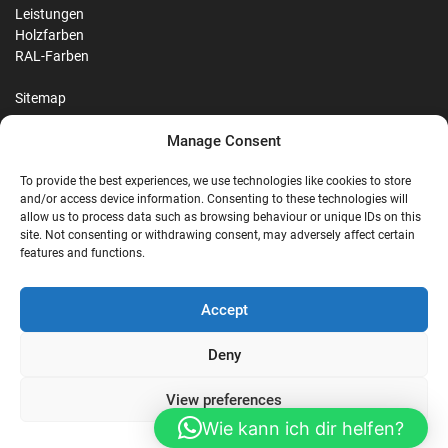
Leistungen
Holzfarben
RAL-Farben
Sitemap
Manage Consent
Reviews
To provide the best experiences, we use technologies like cookies to store
and/or access device information. Consenting to these technologies will
allow us to process data such as browsing behaviour or unique IDs on this
site. Not consenting or withdrawing consent, may adversely affect certain
G
features and functions.
Google Reviews
Accept
Nostalgie Palast Nordhorn
Deny
View preferences
4,7/5
Stars
|
114
reviews
Wie kann ich dir helfen?
Cookie Policy