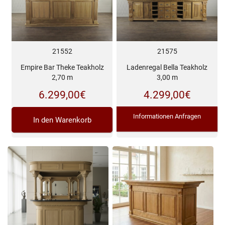
21552
21575
Empire Bar Theke Teakholz
Ladenregal Bella Teakholz
2,70 m
3,00 m
6.299,00
€
4.299,00
€
Informationen Anfragen
In den Warenkorb