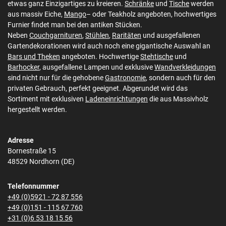
etwas ganz Einzigartiges zu kreieren.
Schränke
und
Tische
werden
aus massiv Eiche,
Mango
– oder Teakholz angeboten, hochwertiges
Furnier findet man bei den antiken Stücken.
Neben
Couchgarnituren
,
Stühlen
,
Raritäten
und ausgefallenen
Gartendekorationen wird auch noch eine gigantische Auswahl an
Bars und Theken
angeboten. Hochwertige
Stehtische
und
Barhocker
, ausgefallene Lampen und exklusive
Wandverkleidungen
sind nicht nur für die gehobene
Gastronomie
, sondern auch für den
privaten Gebrauch, perfekt geeignet. Abgerundet wird das
Sortiment mit exklusiven
Ladeneinrichtungen
die aus Massivholz
hergestellt werden.
Adresse
Bornestraße 15
48529 Nordhorn (DE)
Telefonnummer
+49 (0)5921 - 72 87 556
+49 (0)151 - 115 67 760
+31 (0)6 53 18 15 56