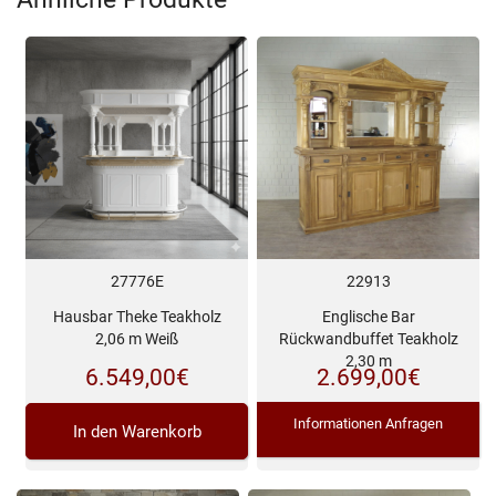
27776E
22913
Hausbar Theke Teakholz
Englische Bar
2,06 m Weiß
Rückwandbuffet Teakholz
2,30 m
6.549,00
€
2.699,00
€
Informationen Anfragen
In den Warenkorb