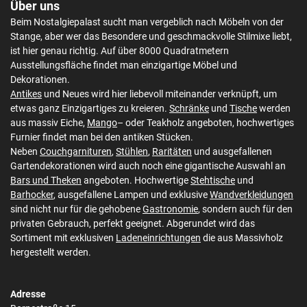
Über uns
Beim Nostalgiepalast sucht man vergeblich nach Möbeln von der
Stange, aber wer das Besondere und geschmackvolle Stilmixe liebt,
ist hier genau richtig. Auf über 8000 Quadratmetern
Ausstellungsfläche findet man einzigartige Möbel und
Dekorationen.
Antikes
und Neues wird hier liebevoll miteinander verknüpft, um
etwas ganz Einzigartiges zu kreieren.
Schränke
und
Tische
werden
aus massiv Eiche,
Mango
– oder Teakholz angeboten, hochwertiges
Furnier findet man bei den antiken Stücken.
Neben
Couchgarnituren
,
Stühlen
,
Raritäten
und ausgefallenen
Gartendekorationen wird auch noch eine gigantische Auswahl an
Bars und Theken
angeboten. Hochwertige
Stehtische
und
Barhocker
, ausgefallene Lampen und exklusive
Wandverkleidungen
sind nicht nur für die gehobene
Gastronomie
, sondern auch für den
privaten Gebrauch, perfekt geeignet. Abgerundet wird das
Sortiment mit exklusiven
Ladeneinrichtungen
die aus Massivholz
hergestellt werden.
Adresse