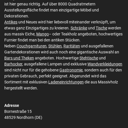
ist hier genau richtig. Auf über 8000 Quadratmetern
Ausstellungsfläche findet man einzigartige Möbel und
Dekorationen.
Antikes
und Neues wird hier liebevoll miteinander verknüpft, um
etwas ganz Einzigartiges zu kreieren.
Schränke
und
Tische
werden
aus massiv Eiche,
Mango
– oder Teakholz angeboten, hochwertiges
Furnier findet man bei den antiken Stücken.
Neben
Couchgarnituren
,
Stühlen
,
Raritäten
und ausgefallenen
Gartendekorationen wird auch noch eine gigantische Auswahl an
Bars und Theken
angeboten. Hochwertige
Stehtische
und
Barhocker
, ausgefallene Lampen und exklusive
Wandverkleidungen
sind nicht nur für die gehobene
Gastronomie
, sondern auch für den
privaten Gebrauch, perfekt geeignet. Abgerundet wird das
Sortiment mit exklusiven
Ladeneinrichtungen
die aus Massivholz
hergestellt werden.
Adresse
Bornestraße 15
48529 Nordhorn (DE)