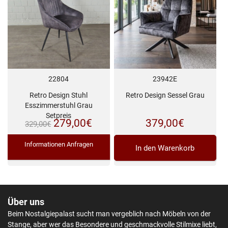
22804
23942E
Retro Design Stuhl
Retro Design Sessel Grau
Esszimmerstuhl Grau
Setpreis
Ursprünglicher
Aktueller
279,00
€
379,00
€
329,00
€
Preis
Preis
Informationen Anfragen
In den Warenkorb
war:
ist:
329,00€
279,00€.
Über uns
Beim Nostalgiepalast sucht man vergeblich nach Möbeln von der
Stange, aber wer das Besondere und geschmackvolle Stilmixe liebt,