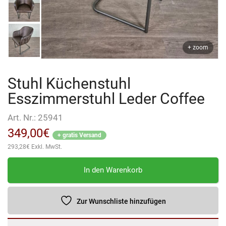
+ zoom
Stuhl Küchenstuhl
Esszimmerstuhl Leder Coffee
Art. Nr.:
25941
349,00
€
+ gratis Versand
293,28
€
Exkl. MwSt.
Stuhl
In den Warenkorb
Küchenstuhl
Esszimmerstuhl
Leder
Zur Wunschliste hinzufügen
Coffee
Menge