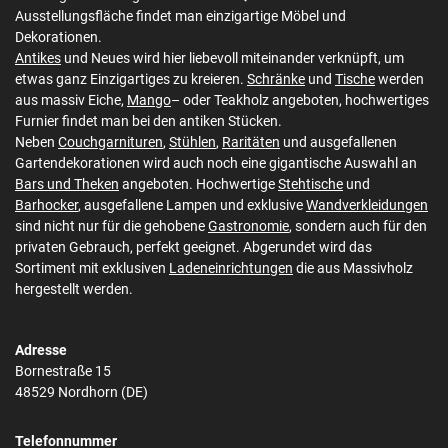
Ausstellungsfläche findet man einzigartige Möbel und
Dekorationen.
Antikes
und Neues wird hier liebevoll miteinander verknüpft, um
etwas ganz Einzigartiges zu kreieren.
Schränke
und
Tische
werden
aus massiv Eiche,
Mango
– oder Teakholz angeboten, hochwertiges
Furnier findet man bei den antiken Stücken.
Neben
Couchgarnituren
,
Stühlen
,
Raritäten
und ausgefallenen
Gartendekorationen wird auch noch eine gigantische Auswahl an
Bars und Theken
angeboten. Hochwertige
Stehtische
und
Barhocker
, ausgefallene Lampen und exklusive
Wandverkleidungen
sind nicht nur für die gehobene
Gastronomie
, sondern auch für den
privaten Gebrauch, perfekt geeignet. Abgerundet wird das
Sortiment mit exklusiven
Ladeneinrichtungen
die aus Massivholz
hergestellt werden.
Adresse
Bornestraße 15
48529 Nordhorn (DE)
Telefonnummer