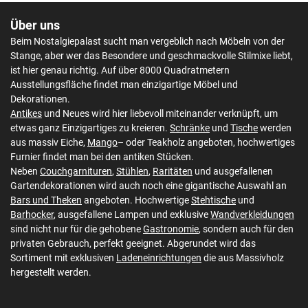
Über uns
Beim Nostalgiepalast sucht man vergeblich nach Möbeln von der
Stange, aber wer das Besondere und geschmackvolle Stilmixe liebt,
ist hier genau richtig. Auf über 8000 Quadratmetern
Ausstellungsfläche findet man einzigartige Möbel und
Dekorationen.
Antikes
und Neues wird hier liebevoll miteinander verknüpft, um
etwas ganz Einzigartiges zu kreieren.
Schränke
und
Tische
werden
aus massiv Eiche,
Mango
– oder Teakholz angeboten, hochwertiges
Furnier findet man bei den antiken Stücken.
Neben
Couchgarnituren
,
Stühlen
,
Raritäten
und ausgefallenen
Gartendekorationen wird auch noch eine gigantische Auswahl an
Bars und Theken
angeboten. Hochwertige
Stehtische
und
Barhocker
, ausgefallene Lampen und exklusive
Wandverkleidungen
sind nicht nur für die gehobene
Gastronomie
, sondern auch für den
privaten Gebrauch, perfekt geeignet. Abgerundet wird das
Sortiment mit exklusiven
Ladeneinrichtungen
die aus Massivholz
hergestellt werden.