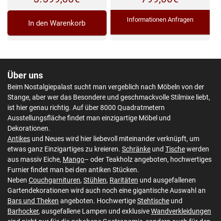
Informationen Anfragen
In den Warenkorb
Über uns
Beim Nostalgiepalast sucht man vergeblich nach Möbeln von der
Stange, aber wer das Besondere und geschmackvolle Stilmixe liebt,
ist hier genau richtig. Auf über 8000 Quadratmetern
Ausstellungsfläche findet man einzigartige Möbel und
Dekorationen.
Antikes
und Neues wird hier liebevoll miteinander verknüpft, um
etwas ganz Einzigartiges zu kreieren.
Schränke
und
Tische
werden
aus massiv Eiche,
Mango
– oder Teakholz angeboten, hochwertiges
Furnier findet man bei den antiken Stücken.
Neben
Couchgarnituren
,
Stühlen
,
Raritäten
und ausgefallenen
Gartendekorationen wird auch noch eine gigantische Auswahl an
Bars und Theken
angeboten. Hochwertige
Stehtische
und
Barhocker
, ausgefallene Lampen und exklusive
Wandverkleidungen