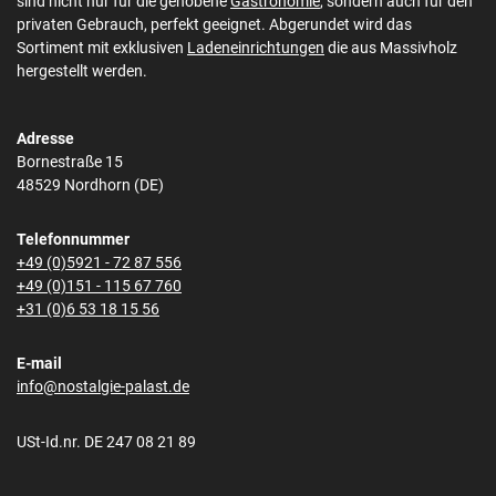
sind nicht nur für die gehobene
Gastronomie
, sondern auch für den
privaten Gebrauch, perfekt geeignet. Abgerundet wird das
Sortiment mit exklusiven
Ladeneinrichtungen
die aus Massivholz
hergestellt werden.
Adresse
Bornestraße 15
48529 Nordhorn (DE)
Telefonnummer
+49 (0)5921 - 72 87 556
+49 (0)151 - 115 67 760
+31 (0)6 53 18 15 56
E-mail
info@nostalgie-palast.de
USt-Id.nr. DE 247 08 21 89