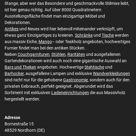
Stange, aber wer das Besondere und geschmackvolle Stilmixe liebt,
ist hier genau richtig. Auf über 8000 Quadratmetern
Ausstellungsfläche findet man einzigartige Möbel und
Dekorationen.
Antikes
und Neues wird hier liebevoll miteinander verknüpft, um
etwas ganz Einzigartiges zu kreieren.
Schränke
und
Tische
werden
aus massiv Eiche,
Mango
– oder Teakholz angeboten, hochwertiges
Furnier findet man bei den antiken Stücken.
Neben
Couchgarnituren
,
Stühlen
,
Raritäten
und ausgefallenen
Gartendekorationen wird auch noch eine gigantische Auswahl an
Bars und Theken
angeboten. Hochwertige
Stehtische
und
Barhocker
, ausgefallene Lampen und exklusive
Wandverkleidungen
sind nicht nur für die gehobene
Gastronomie
, sondern auch für den
privaten Gebrauch, perfekt geeignet. Abgerundet wird das
Sortiment mit exklusiven
Ladeneinrichtungen
die aus Massivholz
hergestellt werden.
Adresse
Bornestraße 15
48529 Nordhorn (DE)