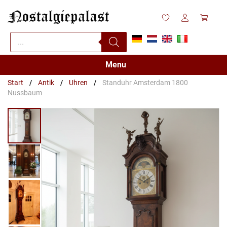
Zum
Inhalt
springen
Products
search
Menu
Start
/
Antik
/
Uhren
/
Standuhr Amsterdam 1800
Nussbaum