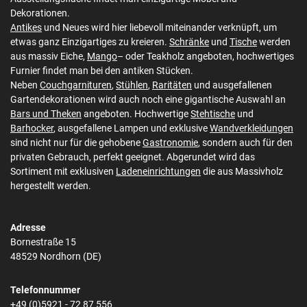
Dekorationen.
Antikes
und Neues wird hier liebevoll miteinander verknüpft, um
etwas ganz Einzigartiges zu kreieren.
Schränke
und
Tische
werden
aus massiv Eiche,
Mango
– oder Teakholz angeboten, hochwertiges
Furnier findet man bei den antiken Stücken.
Neben
Couchgarnituren
,
Stühlen
,
Raritäten
und ausgefallenen
Gartendekorationen wird auch noch eine gigantische Auswahl an
Bars und Theken
angeboten. Hochwertige
Stehtische
und
Barhocker
, ausgefallene Lampen und exklusive
Wandverkleidungen
sind nicht nur für die gehobene
Gastronomie
, sondern auch für den
privaten Gebrauch, perfekt geeignet. Abgerundet wird das
Sortiment mit exklusiven
Ladeneinrichtungen
die aus Massivholz
hergestellt werden.
Adresse
Bornestraße 15
48529 Nordhorn (DE)
Telefonnummer
+49 (0)5921 - 72 87 556