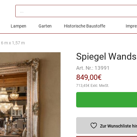
Products
search
Lampen
Garten
Historische Baustoffe
Impre
16 m x 1,57 m
Spiegel Wandsp
Art. Nr.:
13991
849,00
€
713,45
€
Exkl. MwSt.
Zur Wunschliste h