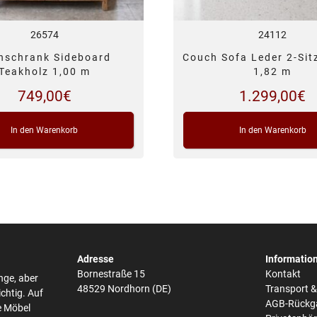
26574
24112
nschrank Sideboard
Couch Sofa Leder 2-Sitz
Teakholz 1,00 m
1,82 m
749,00
€
1.299,00
€
In den Warenkorb
In den Warenkorb
Adresse
Informatio
Bornestraße 15
Kontakt
nge, aber
48529 Nordhorn (DE)
Transport 
ichtig. Auf
AGB-Rückg
e Möbel