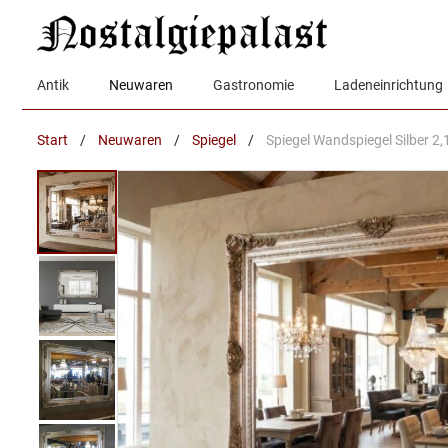
Zum
Inhalt
springen
Antik
Neuwaren
Gastronomie
Ladeneinrichtung
Start
/
Neuwaren
/
Spiegel
/
Spiegel Wandspiegel Silber 2,