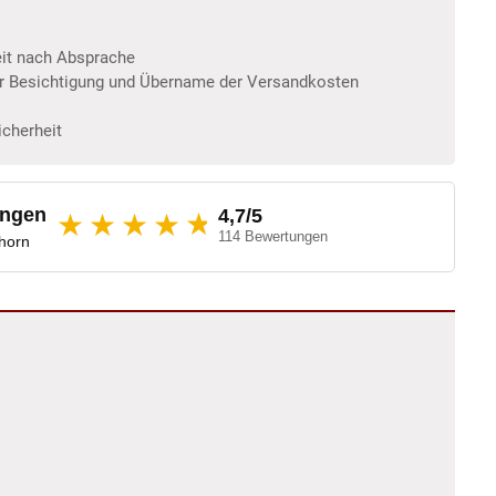
eit nach Absprache
er Besichtigung und Übername der Versandkosten
icherheit
ungen
4,7/5
★
★★★★
114 Bewertungen
dhorn