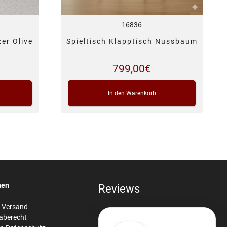
16836
er Olive
Spieltisch Klapptisch Nussbaum
799,00
€
In den Warenkorb
nen
Reviews
& Versand
aberecht