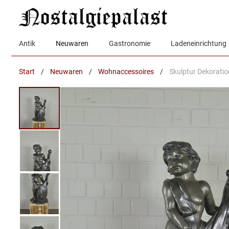
Zum
Inhalt
springen
Antik
Neuwaren
Gastronomie
Ladeneinrichtung
Start
/
Neuwaren
/
Wohnaccessoires
/
Skulptur Dekoratio