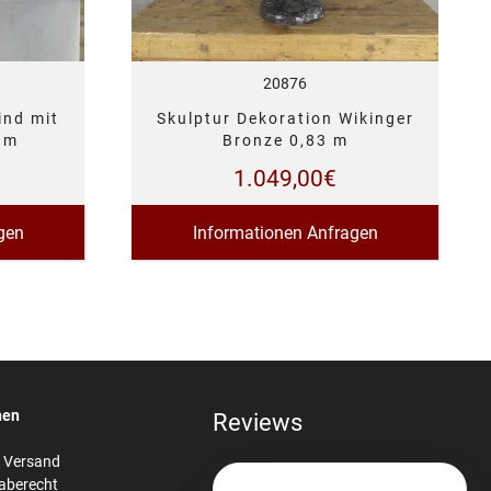
20876
ind mit
Skulptur Dekoration Wikinger
 m
Bronze 0,83 m
1.049,00
€
gen
Informationen Anfragen
nen
Reviews
& Versand
aberecht