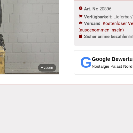
Bronze
Art. Nr:
20896
0,87
Verfügbarkeit
: Lieferba
m
Versand
:
Kostenloser Ve
Menge
(ausgenommen Inseln)
Sicher online bezahlen
In
G
Google Bewert
Nostalgie Palast Nor
+ zoom