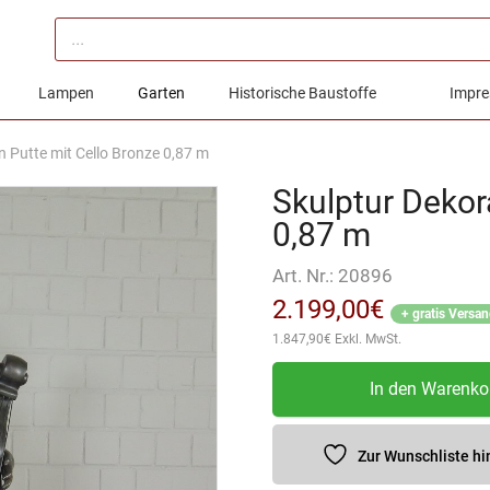
Products
search
Lampen
Garten
Historische Baustoffe
Impre
n Putte mit Cello Bronze 0,87 m
Skulptur Dekor
0,87 m
Art. Nr.:
20896
2.199,00
€
+ gratis Versa
1.847,90
€
Exkl. MwSt.
Skulptur
In den Warenko
Dekoration
Putte
mit
Zur Wunschliste h
Cello