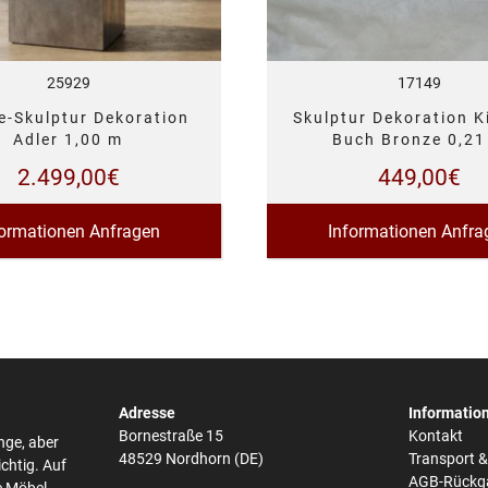
17149
25929
Skulptur Dekoration K
e-Skulptur Dekoration
Buch Bronze 0,21
Adler 1,00 m
449,00
€
2.499,00
€
Informationen Anfra
formationen Anfragen
Adresse
Informatio
Bornestraße 15
Kontakt
nge, aber
48529 Nordhorn (DE)
Transport 
ichtig. Auf
AGB-Rückg