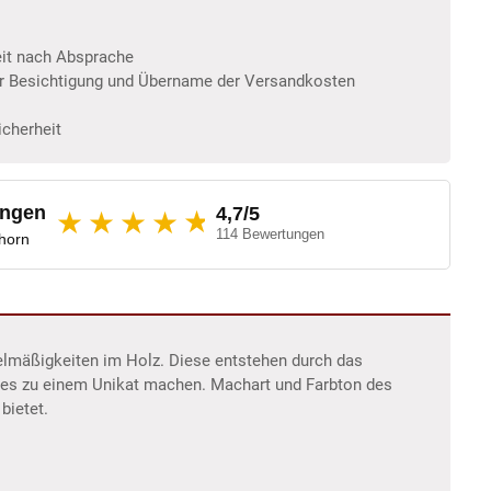
eit nach Absprache
er Besichtigung und Übername der Versandkosten
icherheit
ungen
4,7/5
★
★★★★
114 Bewertungen
dhorn
elmäßigkeiten im Holz. Diese entstehen durch das
d es zu einem Unikat machen. Machart und Farbton des
bietet.