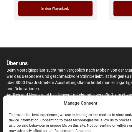
In den Warenkorb
Über uns
Beim Nostalgiepalast sucht man vergeblich nach Möbeln von der Sta
wer das Besondere und geschmackvolle Stilmixe liebt, ist hier genau r
über 8000 Quadratmetern Ausstellungsfläche findet man einzigartig
und Dekorationen.
Antikes
und Neues wird hier liebevoll miteinander verknüpft, um etwa
Einzigartiges zu kreieren.
Schränke
und
Tische
werden aus massiv Eic
Manage Consent
Mango
– oder Teakholz angeboten, hochwertiges Furnier findet man 
antiken Stücken.
To provide the best experiences, we use technologies like cookies to store and
Neben
Couchgarnituren
,
Stühlen
,
Raritäten
und ausgefallenen
device information. Consenting to these technologies will allow us to process
as browsing behaviour or unique IDs on this site. Not consenting or withdraw
Gartendekorationen wird auch noch eine gigantische Auswahl an
Bar
may adversely affect certain features and functions.