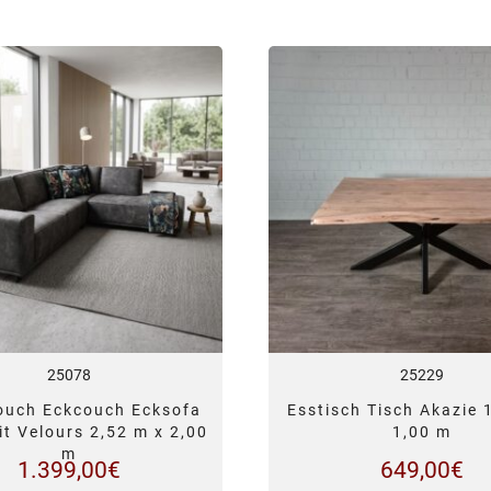
25078
25229
ouch Eckcouch Ecksofa
Esstisch Tisch Akazie 
it Velours 2,52 m x 2,00
1,00 m
m
1.399,00
€
649,00
€