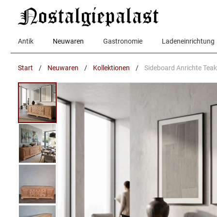
Zum
Inhalt
springen
Antik
Neuwaren
Gastronomie
Ladeneinrichtung
Start
/
Neuwaren
/
Kollektionen
/
Sideboard Anrichte Teak