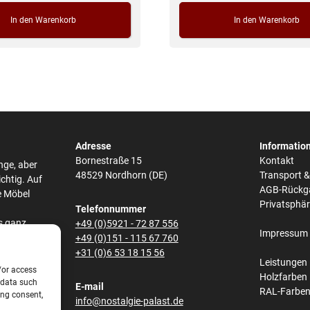
In den Warenkorb
In den Warenkorb
Adresse
Informatio
Bornestraße 15
Kontakt
nge, aber
48529 Nordhorn (DE)
Transport 
ichtig. Auf
AGB-Rückg
e Möbel
Privatsphä
Telefonnummer
s ganz
+49 (0)5921 - 72 87 556
Impressum
he,
+49 (0)151 - 115 67 760
bei den
+31 (0)6 53 18 15 56
Leistungen
/or access
Holzfarben
 data such
E-mail
RAL-Farbe
ing consent,
s und
info@nostalgie-palast.de