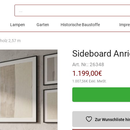
Products
search
Lampen
Garten
Historische Baustoffe
Impre
holz 2,57 m
Sideboard Anri
Art. Nr.:
26348
1.199,00
€
1.007,56
€
Exkl. MwSt.
Zur Wunschliste h