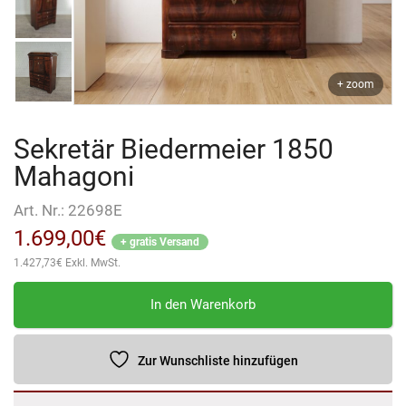
+ zoom
Sekretär Biedermeier 1850
Mahagoni
Art. Nr.:
22698E
1.699,00
€
+ gratis Versand
1.427,73
€
Exkl. MwSt.
Sekretär
In den Warenkorb
Biedermeier
1850
Mahagoni
Zur Wunschliste hinzufügen
Menge