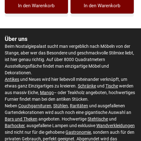
In den Warenkorb
In den Warenkorb
Über uns
Beim Nostalgiepalast sucht man vergeblich nach Möbeln von der
Stange, aber wer das Besondere und geschmackvolle Stilmixe liebt,
ist hier genau richtig. Auf über 8000 Quadratmetern
Ausstellungsfläche findet man einzigartige Möbel und
Dekorationen.
Antikes
und Neues wird hier liebevoll miteinander verknüpft, um
etwas ganz Einzigartiges zu kreieren.
Schränke
und
Tische
werden
aus massiv Eiche,
Mango
– oder Teakholz angeboten, hochwertiges
Furnier findet man bei den antiken Stücken.
Neben
Couchgarnituren
,
Stühlen
,
Raritäten
und ausgefallenen
Gartendekorationen wird auch noch eine gigantische Auswahl an
Bars und Theken
angeboten. Hochwertige
Stehtische
und
Barhocker
, ausgefallene Lampen und exklusive
Wandverkleidungen
sind nicht nur für die gehobene
Gastronomie
, sondern auch für den
privaten Gebrauch, perfekt geeignet. Abgerundet wird das