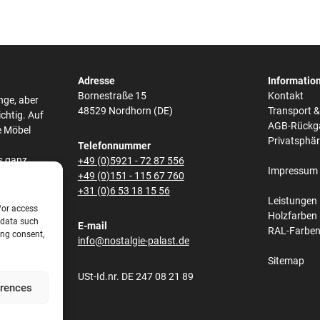
Adresse
Informatio
Bornestraße 15
Kontakt
nge, aber
48529 Nordhorn (DE)
Transport 
ichtig. Auf
AGB-Rückg
e Möbel
Privatsphä
Telefonnummer
s ganz
+49 (0)5921 - 72 87 556
Impressum
he,
+49 (0)151 - 115 67 760
bei den
+31 (0)6 53 18 15 56
Leistungen
/or access
Holzfarben
 data such
E-mail
RAL-Farbe
ing consent,
s und
info@nostalgie-palast.de
lene
Sitemap
obene
USt-Id.nr. DE 247 08 21 89
net.
erences
e aus