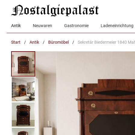
Zum
Inhalt
springen
Antik
Neuwaren
Gastronomie
Ladeneinrichtung
Start
/
Antik
/
Büromöbel
/
Sekretär Biedermeier 1840 Ma