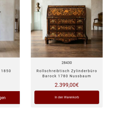
28430
r 1850
Rollschreibtisch Zylinderbüro
Barock 1780 Nussbaum
2.399,00
€
gen
In den Warenkorb