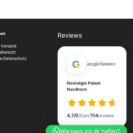
nen
Reviews
& Versand
aberecht
re-Datenschutz
G
Google Reviews
Nostalgie Palast
Nordhorn
n
4,7/5
Stars
|
114
reviews
Wie kann ich dir helfen?