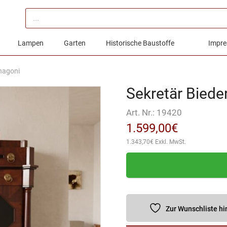
Products
search
Lampen
Garten
Historische Baustoffe
Impre
hagoni
Sekretär Bied
Art. Nr.:
19420
1.599,00
€
1.343,70
€
Exkl. MwSt.
Zur Wunschliste h