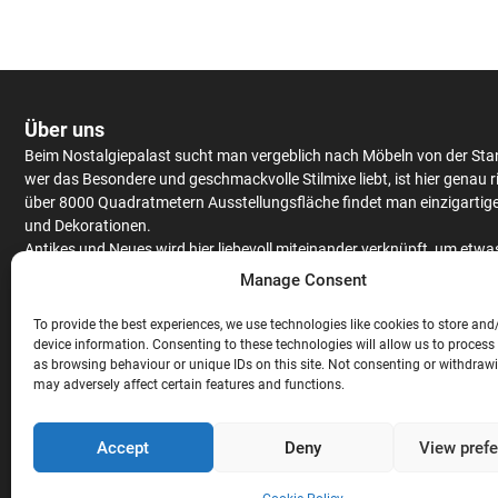
Über uns
Beim Nostalgiepalast sucht man vergeblich nach Möbeln von der Sta
wer das Besondere und geschmackvolle Stilmixe liebt, ist hier genau r
über 8000 Quadratmetern Ausstellungsfläche findet man einzigartig
und Dekorationen.
Antikes
und Neues wird hier liebevoll miteinander verknüpft, um etwa
Einzigartiges zu kreieren.
Schränke
und
Tische
werden aus massiv Eic
Manage Consent
Mango
– oder Teakholz angeboten, hochwertiges Furnier findet man 
antiken Stücken.
To provide the best experiences, we use technologies like cookies to store and
Neben
Couchgarnituren
,
Stühlen
,
Raritäten
und ausgefallenen
device information. Consenting to these technologies will allow us to process
as browsing behaviour or unique IDs on this site. Not consenting or withdraw
Gartendekorationen wird auch noch eine gigantische Auswahl an
Bar
may adversely affect certain features and functions.
Theken
angeboten. Hochwertige
Stehtische
und
Barhocker
, ausgefal
Lampen und exklusive
Wandverkleidungen
sind nicht nur für die geh
Gastronomie
, sondern auch für den privaten Gebrauch, perfekt geeig
Accept
Deny
View pref
Abgerundet wird das Sortiment mit exklusiven
Ladeneinrichtungen
di
Massivholz hergestellt werden.