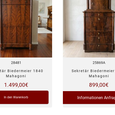
28481
25869A
tär Biedermeier 1840
Sekretär Biedermeie
Mahagoni
Mahagoni
1.499,00
€
899,00
€
Informationen Anfra
In den Warenkorb