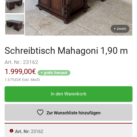
+ zoom
Schreibtisch Mahagoni 1,90 m
Art. Nr.:
23162
1.999,00
€
+ gratis Versand
1.679,83
€
Exkl. MwSt.
Schreibtisch
In den Warenkorb
Mahagoni
1,90
m
Zur Wunschliste hinzufügen
Menge
Art. Nr:
23162