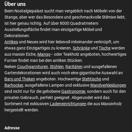
Über uns
Beim Nostalgiepalast sucht man vergeblich nach Möbeln von der
Stange, aber wer das Besondere und geschmackvolle Stilmixe liebt,
ist hier genau richtig. Auf über 8000 Quadratmetern
Ausstellungsfläche findet man einzigartige Möbel und
Dekorationen.
Antikes
und Neues wird hier liebevoll miteinander verknüpft, um
etwas ganz Einzigartiges zu kreieren.
Schränke
und
Tische
werden
aus massiv Eiche,
Mango
– oder Teakholz angeboten, hochwertiges
Furnier findet man bei den antiken Stücken.
Neben
Couchgarnituren
,
Stühlen
,
Raritäten
und ausgefallenen
Gartendekorationen wird auch noch eine gigantische Auswahl an
Bars und Theken
angeboten. Hochwertige
Stehtische
und
Barhocker
, ausgefallene Lampen und exklusive
Wandverkleidungen
sind nicht nur für die gehobene
Gastronomie
, sondern auch für den
privaten Gebrauch, perfekt geeignet. Abgerundet wird das
Sortiment mit exklusiven
Ladeneinrichtungen
die aus Massivholz
hergestellt werden.
Adresse