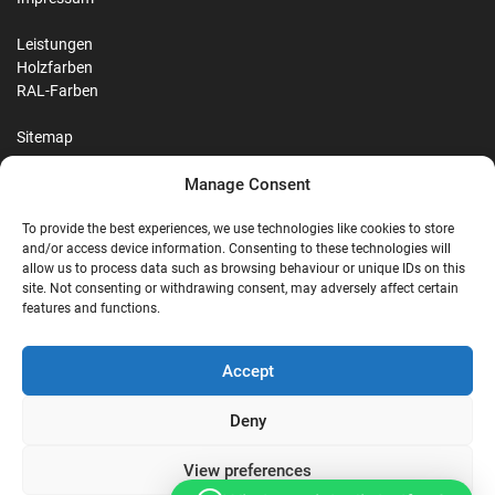
Leistungen
Holzfarben
RAL-Farben
Sitemap
Manage Consent
Reviews
To provide the best experiences, we use technologies like cookies to store
and/or access device information. Consenting to these technologies will
allow us to process data such as browsing behaviour or unique IDs on this
site. Not consenting or withdrawing consent, may adversely affect certain
G
features and functions.
Google Reviews
Accept
Nostalgie Palast Nordhorn
Deny
View preferences
4,7/5
Stars
|
114
reviews