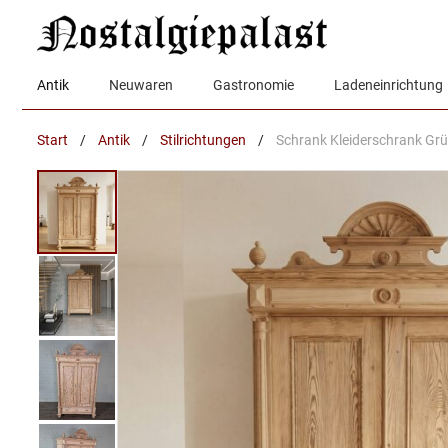
Zum
Inhalt
springen
Antik
Neuwaren
Gastronomie
Ladeneinrichtung
Start
/
Antik
/
Stilrichtungen
/
Schrank Kleiderschrank Grü