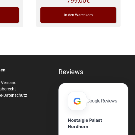
799,00
€
In den Warenkorb
nen
Reviews
& Versand
aberecht
re-Datenschutz
G
Google Reviews
Nostalgie Palast
Nordhorn
n