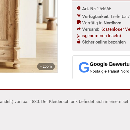
Menge
Art. Nr:
25466E
Verfügbarkeit
: Lieferba
Vorrätig in
Nordhorn
Versand
:
Kostenloser Ve
(ausgenommen Inseln)
Sicher online bezahlen
G
Google Bewert
+ zoom
Nostalgie Palast Nor
handelt) von ca. 1880. Der Kleiderschrank befindet sich in einem s