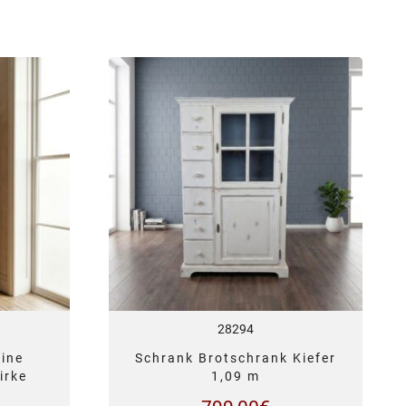
28294
rine
Schrank Brotschrank Kiefer
irke
1,09 m