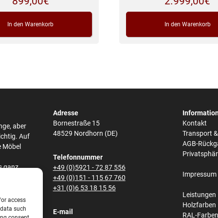
899,00
€
2.999,00
€
In den Warenkorb
In den Warenkorb
Adresse
Informatio
Bornestraße 15
Kontakt
nge, aber
48529 Nordhorn (DE)
Transport 
ichtig. Auf
AGB-Rückg
e Möbel
Privatsphä
Telefonnummer
s ganz
+49 (0)5921 - 72 87 556
Impressum
he,
+49 (0)151 - 115 67 760
bei den
+31 (0)6 53 18 15 56
Leistungen
/or access
Holzfarben
 data such
E-mail
RAL-Farbe
ing consent,