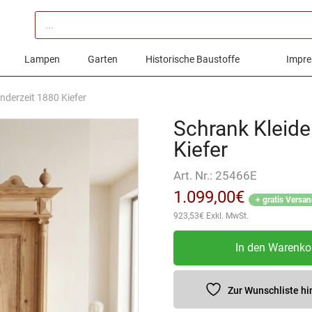
Products
search
Lampen
Garten
Historische Baustoffe
Impre
nderzeit 1880 Kiefer
Schrank Kleide
Kiefer
Art. Nr.:
25466E
1.099,00
€
+ gratis Versa
923,53
€
Exkl. MwSt.
Schrank
In den Warenko
Kleiderschrank
Gründerzeit
1880
Zur Wunschliste h
Kiefer