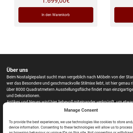
1.699,00
€
In den Warenkorb
Über uns
Beim Nostalgiepalast sucht man vergeblich nach Möbeln von der Sta
wer das Besondere und geschmackvolle Stilmixe liebt, ist hier genau r
über 8000 Quadratmetern Ausstellungsfläche findet man einzigartig
und Dekorationen.
Antikes
und Neues wird hier liebevoll miteinander verknüpft, um etwa
Einzigartiges zu kreieren.
Schränke
und
Tische
werden aus massiv Eic
Manage Consent
Mango
– oder Teakholz angeboten, hochwertiges Furnier findet man 
antiken Stücken.
To provide the best experiences, we use technologies like cookies to store and
Neben
Couchgarnituren
,
Stühlen
,
Raritäten
und ausgefallenen
device information. Consenting to these technologies will allow us to process
as browsing behaviour or unique IDs on this site. Not consenting or withdraw